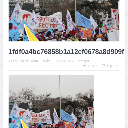
1fdf0a4bc76858b1a12ef0678a8d909f
Yazar:
İlerici Kadın
Tarih:
11 Mayıs 2012
Kategori:
Yazdır
E-posta