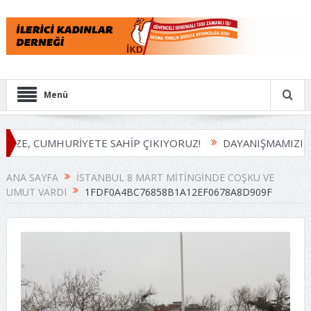
Menü
İZE, CUMHURİYETE SAHİP ÇIKIYORUZ!
DAYANIŞMAMIZI B
ANA SAYFA
İSTANBUL 8 MART MITINGINDE COŞKU VE
UMUT VARDI
1FDF0A4BC76858B1A12EF0678A8D909F