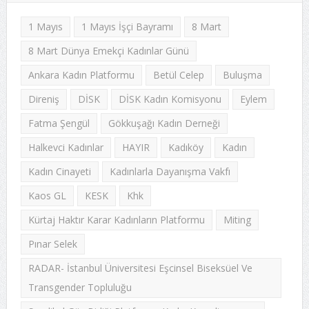
1 Mayıs
1 Mayıs İşçi Bayramı
8 Mart
8 Mart Dünya Emekçi Kadınlar Günü
Ankara Kadın Platformu
Betül Celep
Buluşma
Direniş
DİSK
DİSK Kadın Komisyonu
Eylem
Fatma Şengül
Gökkuşağı Kadın Derneği
Halkevci Kadınlar
HAYIR
Kadıköy
Kadın
Kadın Cinayeti
Kadınlarla Dayanışma Vakfı
Kaos GL
KESK
Khk
Kürtaj Haktır Karar Kadınların Platformu
Miting
Pınar Selek
RADAR- İstanbul Üniversitesi Eşcinsel Biseksüel Ve
Transgender Topluluğu