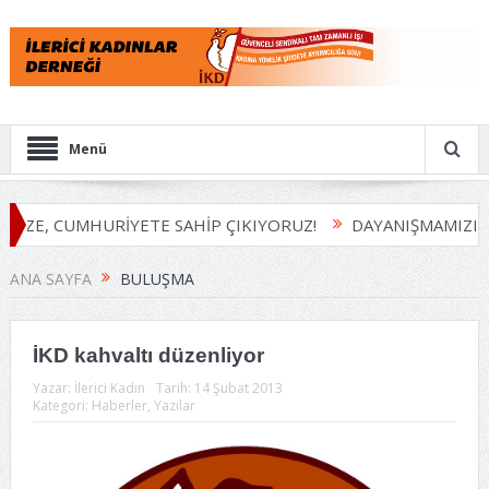
Menü
İZE, CUMHURİYETE SAHİP ÇIKIYORUZ!
DAYANIŞMAMIZI B
ANA SAYFA
BULUŞMA
İKD kahvaltı düzenliyor
Yazar:
İlerici Kadın
Tarih:
14 Şubat 2013
Kategori:
Haberler
,
Yazılar