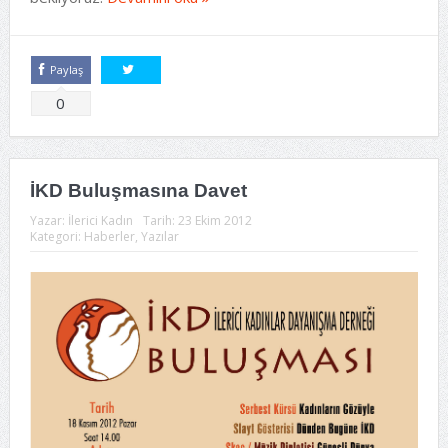
Paylaş
Tweetle
0
İKD Buluşmasına Davet
Yazar:
İlerici Kadın
Tarih:
23 Ekim 2012
Kategori:
Haberler
,
Yazılar