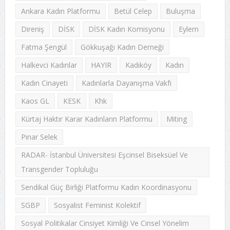
Ankara Kadın Platformu
Betül Celep
Buluşma
Direniş
DİSK
DİSK Kadın Komisyonu
Eylem
Fatma Şengül
Gökkuşağı Kadın Derneği
Halkevci Kadınlar
HAYIR
Kadıköy
Kadın
Kadın Cinayeti
Kadınlarla Dayanışma Vakfı
Kaos GL
KESK
Khk
Kürtaj Haktır Karar Kadınların Platformu
Miting
Pınar Selek
RADAR- İstanbul Üniversitesi Eşcinsel Biseksüel Ve
Transgender Topluluğu
Sendikal Güç Birliği Platformu Kadın Koordinasyonu
SGBP
Sosyalist Feminist Kolektif
Sosyal Politikalar Cinsiyet Kimliği Ve Cinsel Yönelim