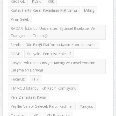
Kaos GL
KESK
Khk
Kürtaj Haktır Karar Kadınların Platformu
Miting
Pınar Selek
RADAR- İstanbul Üniversitesi Eşcinsel Biseksüel Ve
Transgender Topluluğu
Sendikal Güç Birliği Platformu Kadın Koordinasyonu
SGBP
Sosyalist Feminist Kolektif
Sosyal Politikalar Cinsiyet Kimliği Ve Cinsel Yönelim
Çalışmaları Derneği
Tecavüz
THY
TMMOB İstanbul İKK Kadın Komisyonu
Yeni Demokrat Kadın
Yeşiller Ve Sol Gelecek Partili Kadınlar
Yürüyüş
Özgecan
İKD
İKD Buluşması