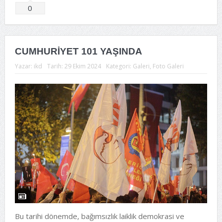
Tweetle
0
CUMHURİYET 101 YAŞINDA
Yazar:
ikd
Tarih:
29 Ekim 2024
Kategori:
Galeri
,
Foto Galeri
Bu tarihi dönemde, bağımsızlık laiklik demokrasi ve