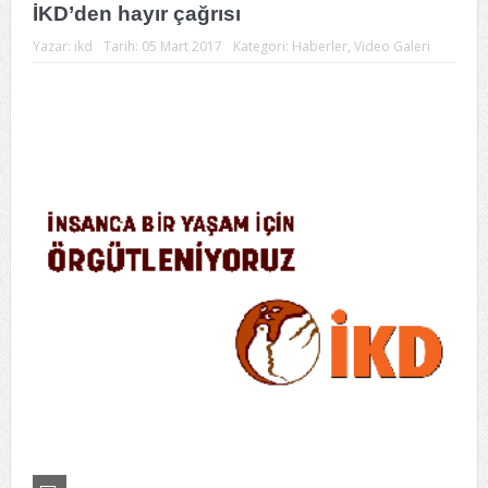
İKD’den hayır çağrısı
Yazar:
ikd
Tarih:
05 Mart 2017
Kategori:
Haberler
,
Video Galeri