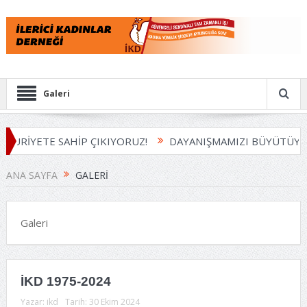
Galeri
E SAHİP ÇIKIYORUZ!
DAYANIŞMAMIZI BÜYÜTÜYORUZ
ANA SAYFA
GALERI
Galeri
İKD 1975-2024
Yazar:
ikd
Tarih:
30 Ekim 2024