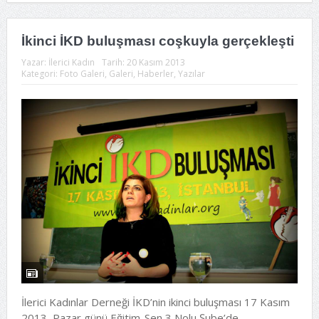
İkinci İKD buluşması coşkuyla gerçekleşti
Yazar:
İlerici Kadın
Tarih:
20 Kasım 2013
Kategori:
Foto Galeri
,
Galeri
,
Haberler
,
Yazılar
İlerici Kadınlar Derneği İKD’nin ikinci buluşması 17 Kasım
2013, Pazar günü Eğitim-Sen 3 Nolu Şube’de