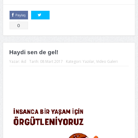
Paylaş
Tweetle
0
Haydi sen de gel!
Yazar:
ikd
Tarih:
08 Mart 2017
Kategori:
Yazılar
,
Video Galeri