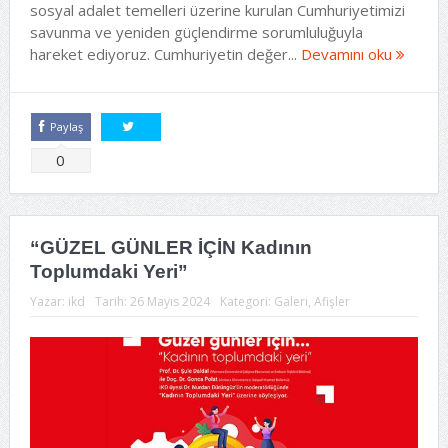
sosyal adalet temelleri üzerine kurulan Cumhuriyetimizi
savunma ve yeniden güçlendirme sorumluluğuyla
hareket ediyoruz. Cumhuriyetin değer...
Devamını oku
Paylaş
Tweetle
0
“GÜZEL GÜNLER İÇİN Kadının
Toplumdaki Yeri”
Yazar:
ikd
Tarih:
26 Mayıs 2024
Kategori:
Galeri
,
Afişler