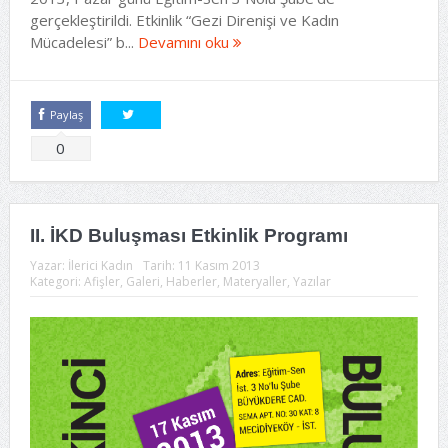
gerçekleştirildi. Etkinlik “Gezi Direnişi ve Kadın
Mücadelesi” b...
Devamını oku
Paylaş
Tweetle
0
II. İKD Buluşması Etkinlik Programı
Yazar:
İlerici Kadın
Tarih:
11 Kasım 2013
Kategori:
Afişler
,
Galeri
,
Haberler
,
Materyaller
,
Yazılar