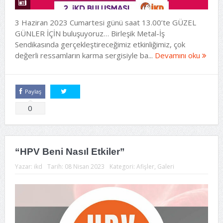
3 Haziran 2023 Cumartesi günü saat 13.00’te GÜZEL
GÜNLER İÇİN buluşuyoruz… Birleşik Metal-İş
Sendikasında gerçekleştireceğimiz etkinliğimiz, çok
değerli ressamların karma sergisiyle ba...
Devamını oku
Paylaş
Tweetle
0
“HPV Beni Nasıl Etkiler”
Yazar:
ikd
Tarih:
08 Nisan 2023
Kategori:
Afişler
,
Galeri