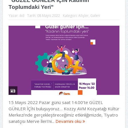
“GÜZEL GÜNLER İÇİN Kadının
Toplumdaki Yeri”
Yazar:
ikd
Tarih:
08 Mayıs 2022
Kategori:
Afişler
,
Galeri
15 Mayıs 2022 Pazar günü saat 14.00’te GÜZEL
GÜNLER İÇİN buluşuyoruz… Kozzy AVM Kozyatağı Kültür
Merkezi’nde gerçekleştireceğimiz etkinliğimizde, Tiyatro
sanatçısı Merve İleri’ni...
Devamını oku