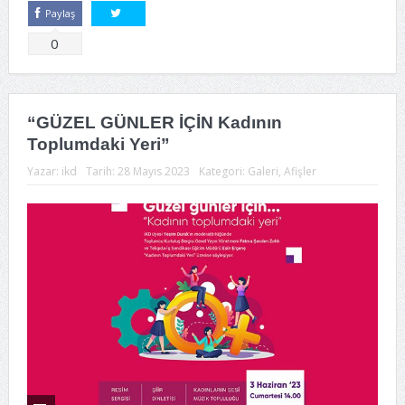
Paylaş
Tweetle
0
“GÜZEL GÜNLER İÇİN Kadının
Toplumdaki Yeri”
Yazar:
ikd
Tarih:
28 Mayıs 2023
Kategori:
Galeri
,
Afişler