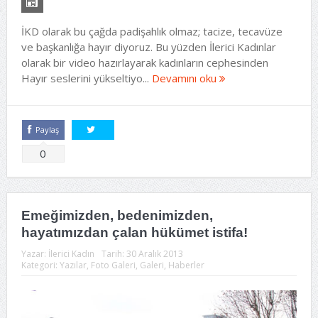
İKD olarak bu çağda padişahlık olmaz; tacize, tecavüze
ve başkanlığa hayır diyoruz. Bu yüzden İlerici Kadınlar
olarak bir video hazırlayarak kadınların cephesinden
Hayır seslerini yükseltiyo...
Devamını oku
Paylaş
Tweetle
0
Emeğimizden, bedenimizden,
hayatımızdan çalan hükümet istifa!
Yazar:
İlerici Kadın
Tarih:
30 Aralık 2013
Kategori:
Yazılar
,
Foto Galeri
,
Galeri
,
Haberler