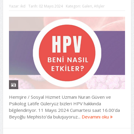
Yazar:
ikd
Tarih:
02 Mayıs 2024
Kategori:
Galeri
,
Afişler
Hemşire / Sosyal Hizmet Uzmanı Nuran Güven ve
Psikolog Latife Güleryüz bizleri HPV hakkında
bilgilendiriyor. 11 Mayıs 2024 Cumartesi saat 16.00’da
Beyoğlu Mephisto’da buluşuyoruz...
Devamını oku