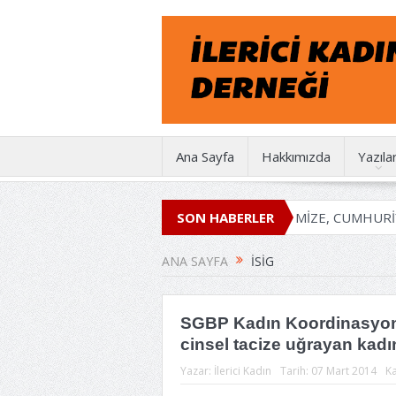
Ana Sayfa
Hakkımızda
Yazıla
İKD 50 YAŞINDA
EMEĞİMİZE, İRADEMİZE, CUMHURİYETE
SON HABERLER
ANA SAYFA
İSİG
SGBP Kadın Koordinasyonu
cinsel tacize uğrayan kadın 
Yazar:
İlerici Kadın
Tarih:
07 Mart 2014
Ka