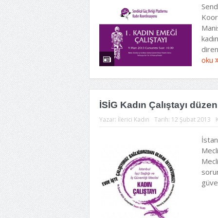
Sendi
Koor
Manis
kadın
diren
oku
İSİG Kadın Çalıştayı düzen
Yazar:
İlerici Kadın
Tarih:
12 Şubat 2013
İstan
Mecli
Mecli
sorun
güven