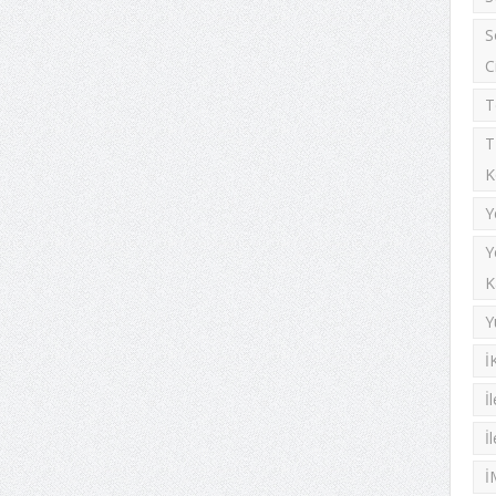
S
C
T
T
K
Y
Y
K
Y
İ
İ
İ
İ