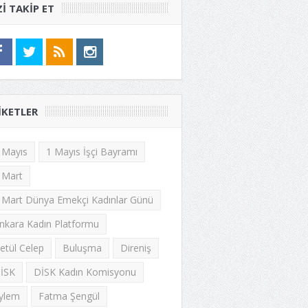
ZI TAKIP ET
IKETLER
 Mayıs
1 Mayıs İşçi Bayramı
 Mart
 Mart Dünya Emekçi Kadınlar Günü
nkara Kadın Platformu
etül Celep
Buluşma
Direniş
İSK
DİSK Kadın Komisyonu
ylem
Fatma Şengül