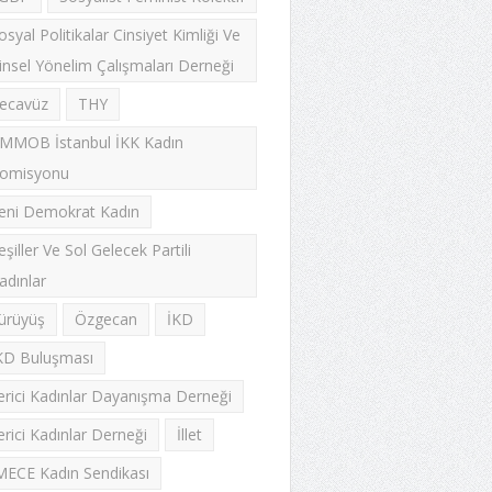
osyal Politikalar Cinsiyet Kimliği Ve
insel Yönelim Çalışmaları Derneği
ecavüz
THY
MMOB İstanbul İKK Kadın
omisyonu
eni Demokrat Kadın
eşiller Ve Sol Gelecek Partili
adınlar
ürüyüş
Özgecan
İKD
KD Buluşması
lerici Kadınlar Dayanışma Derneği
lerici Kadınlar Derneği
İllet
MECE Kadın Sendikası