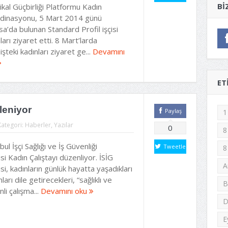
BI
kal Güçbirliği Platformu Kadın
dinasyonu, 5 Mart 2014 günü
a’da bulunan Standard Profil işçisi
ları ziyaret etti. 8 Mart’larda
işteki kadınları ziyaret ge...
Devamını
ET
leniyor
Paylaş
1
Kategori:
Haberler
,
Yazılar
0
8
bul İşçi Sağlığı ve İş Güvenliği
Tweetle
8
si Kadın Çalıştayı düzenliyor. İSİG
A
si, kadınların günlük hayatta yaşadıkları
ları dile getirecekleri, “sağlıklı ve
B
li çalışma...
Devamını oku
D
E