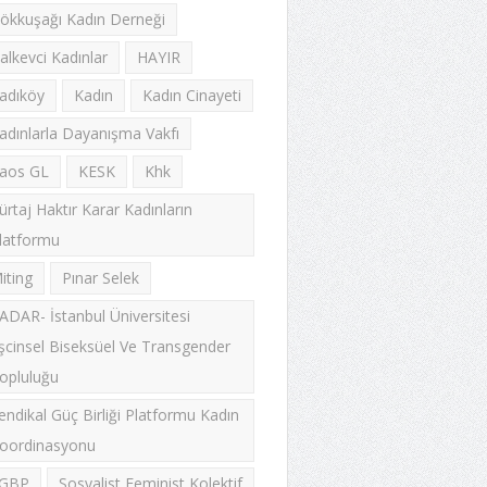
ökkuşağı Kadın Derneği
alkevci Kadınlar
HAYIR
adıköy
Kadın
Kadın Cinayeti
adınlarla Dayanışma Vakfı
aos GL
KESK
Khk
ürtaj Haktır Karar Kadınların
latformu
iting
Pınar Selek
ADAR- İstanbul Üniversitesi
şcinsel Biseksüel Ve Transgender
opluluğu
endikal Güç Birliği Platformu Kadın
oordinasyonu
GBP
Sosyalist Feminist Kolektif