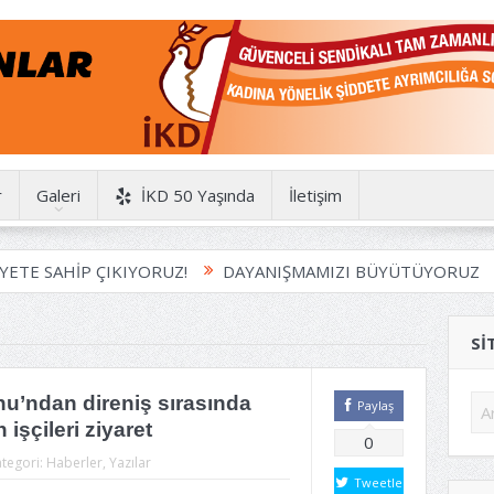
r
Galeri
İKD 50 Yaşında
İletişim
 SAHİP ÇIKIYORUZ!
DAYANIŞMAMIZI BÜYÜTÜYORUZ
H
SI
’ndan direniş sırasında
Paylaş
işçileri ziyaret
0
tegori:
Haberler
,
Yazılar
Tweetle