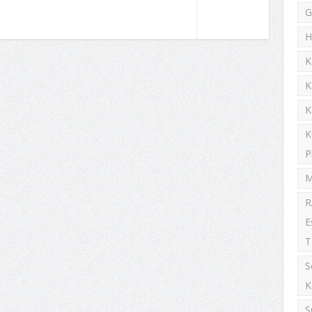
G
H
K
K
K
K
P
M
R
E
T
S
K
S