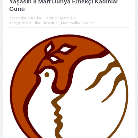
Yaşasın 8 Mart Dünya Emekçi Kadınlar
Günü
Yazar:
İlerici Kadın
Tarih:
07 Mart 2013
Kategori:
Bildiriler
,
Broşürler
,
Materyaller
,
Yazılar