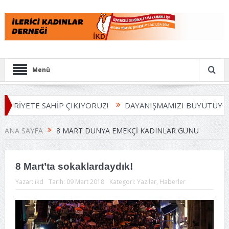
Menü
İP ÇIKIYORUZ!
DAYANIŞMAMIZI BÜYÜTÜYORUZ
HAYDİ
ANA SAYFA
8 MART DÜNYA EMEKÇI KADINLAR GÜNÜ
8 Mart’ta sokaklardaydık!
Yazar:
ikd
Tarih:
09 Mart 2018
Kategori:
Yazılar
,
Haberler