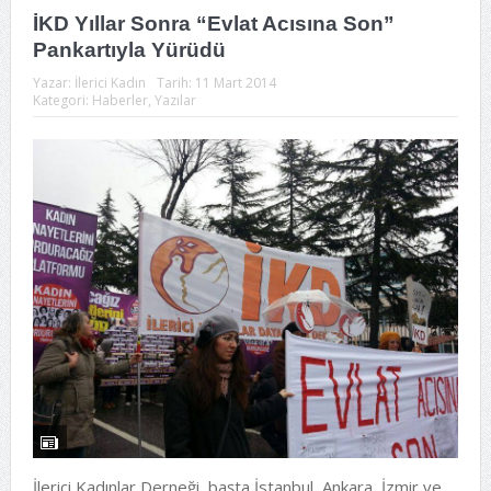
İKD Yıllar Sonra “Evlat Acısına Son”
Pankartıyla Yürüdü
Yazar:
İlerici Kadın
Tarih:
11 Mart 2014
Kategori:
Haberler
,
Yazılar
İlerici Kadınlar Derneği, başta İstanbul, Ankara, İzmir ve