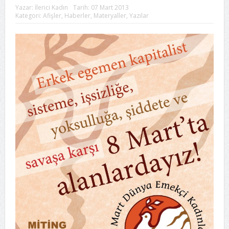
Yazar:
İlerici Kadın
Tarih:
07 Mart 2013
Kategori:
Afişler
,
Haberler
,
Materyaller
,
Yazılar