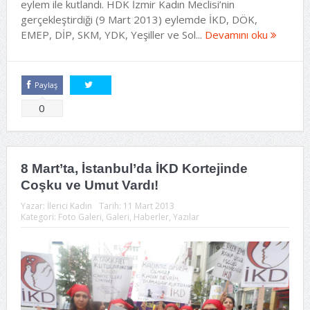
eylem ile kutlandı. HDK İzmir Kadın Meclisi’nin
gerçekleştirdiği (9 Mart 2013) eylemde İKD, DÖK,
EMEP, DİP, SKM, YDK, Yeşiller ve Sol...
Devamını oku
Paylaş
Tweetle
0
8 Mart’ta, İstanbul’da İKD Kortejinde
Coşku ve Umut Vardı!
Yazar:
İlerici Kadın
Tarih:
11 Mart 2013
Kategori:
Foto Galeri
,
Galeri
,
Haberler
,
Yazılar