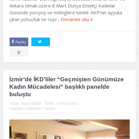
Ankara olmak üzere 8 Mart Dünya Emekçi Kadınlar
Gününde yürüyüş ve mitinglere katıldı. AKP’nin ayyuka
çıkan yolsuzluk ve rüşv...
Devamını oku
Paylaş
Tweetle
0
İzmir’de İKD’liler “Geçmişten Günümüze
Kadın Mücadelesi” başlıklı panelde
buluştu
Yazar:
İlerici Kadın
Tarih:
17 Mart 2013
Kategori:
Haberler
,
Yazılar