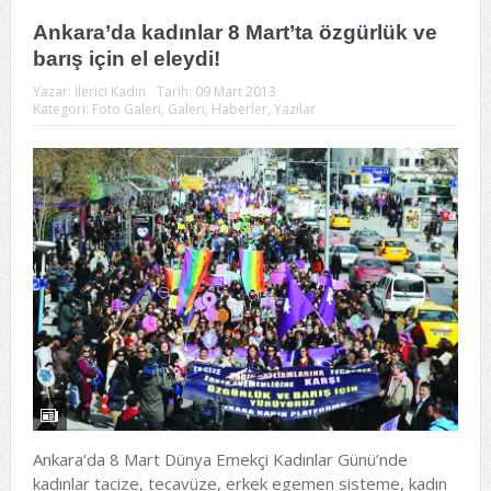
Ankara’da kadınlar 8 Mart’ta özgürlük ve
barış için el eleydi!
Yazar:
İlerici Kadın
Tarih:
09 Mart 2013
Kategori:
Foto Galeri
,
Galeri
,
Haberler
,
Yazılar
Ankara’da 8 Mart Dünya Emekçi Kadınlar Günü’nde
kadınlar tacize, tecavüze, erkek egemen sisteme, kadın