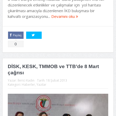
düzenlenecek etkinlikler ve çalışmalar için yol haritası
çıkarılması amacıyla düzenlenen İKD buluşması bir
kahvaltı organizasyonu...
Devamını oku
Paylaş
Tweetle
0
DİSK, KESK, TMMOB ve TTB’de 8 Mart
çağrısı
Yazar:
İlerici Kadın
Tarih:
18 Şubat 2013
Kategori:
Haberler
,
Yazılar