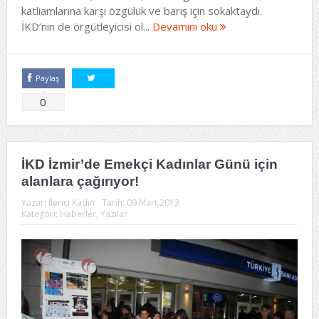
katliamlarına karşı özgülük ve barış için sokaktaydı.
İKD’nin de örgütleyicisi ol...
Devamını oku
Paylaş
Tweetle
0
İKD İzmir’de Emekçi Kadınlar Günü için
alanlara çağırıyor!
Yazar:
İlerici Kadın
Tarih:
09 Mart 2013
Kategori:
Haberler
,
Yazılar