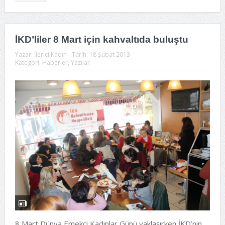
İKD’liler 8 Mart için kahvaltıda buluştu
Yazar:
İlerici Kadın
Tarih:
18 Şubat 2013
Kategori:
Haberler
,
Yazılar
8 Mart Dünya Emekçi Kadınlar Günü yaklaşırken İKD’nin