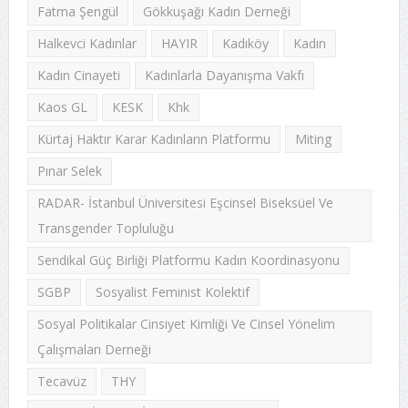
Fatma Şengül
Gökkuşağı Kadın Derneği
Halkevci Kadınlar
HAYIR
Kadıköy
Kadın
Kadın Cinayeti
Kadınlarla Dayanışma Vakfı
Kaos GL
KESK
Khk
Kürtaj Haktır Karar Kadınların Platformu
Miting
Pınar Selek
RADAR- İstanbul Üniversitesi Eşcinsel Biseksüel Ve
Transgender Topluluğu
Sendikal Güç Birliği Platformu Kadın Koordinasyonu
SGBP
Sosyalist Feminist Kolektif
Sosyal Politikalar Cinsiyet Kimliği Ve Cinsel Yönelim
Çalışmaları Derneği
Tecavüz
THY