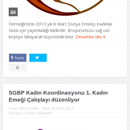
Derneğimizin 2013 yılı 8 Mart Dünya Emekçi Kadınlar
Günü için yayımladığı bildiridir. Broşürümüzü sağ üst
köşeye tıklayarak büyütebilirsiniz.
Devamını oku
Paylaş
Tweetle
0
SGBP Kadın Koordinasyonu 1. Kadın
Emeği Çalıştayı düzenliyor
Yazar:
İlerici Kadın
Tarih:
01 Mart 2013
Kategori:
Yazılar
,
Haberler