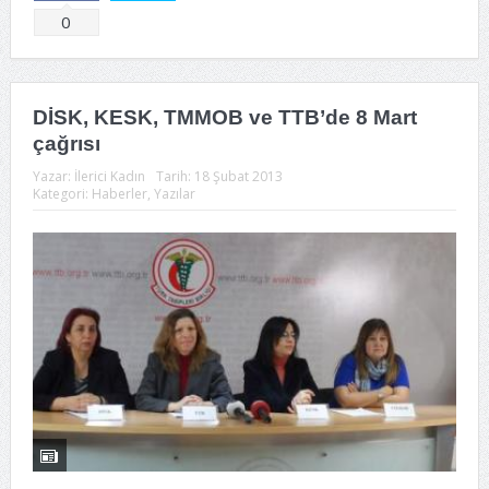
Tweetle
0
DİSK, KESK, TMMOB ve TTB’de 8 Mart
çağrısı
Yazar:
İlerici Kadın
Tarih:
18 Şubat 2013
Kategori:
Haberler
,
Yazılar