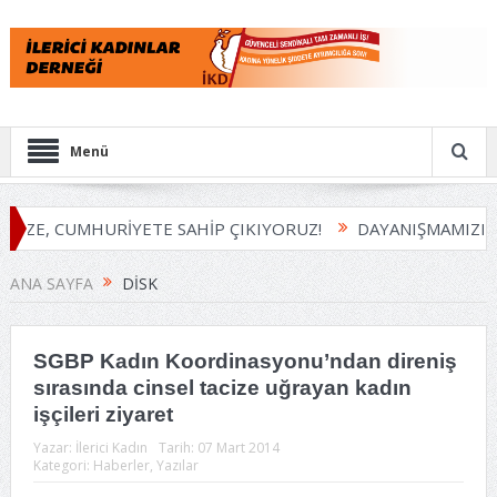
Menü
İZE, CUMHURİYETE SAHİP ÇIKIYORUZ!
DAYANIŞMAMIZI BÜ
ANA SAYFA
DİSK
SGBP Kadın Koordinasyonu’ndan direniş
sırasında cinsel tacize uğrayan kadın
işçileri ziyaret
Yazar:
İlerici Kadın
Tarih:
07 Mart 2014
Kategori:
Haberler
,
Yazılar