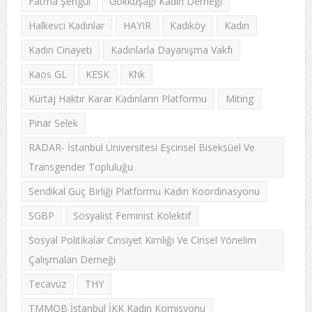
Fatma Şengül
Gökkuşağı Kadın Derneği
Halkevci Kadınlar
HAYIR
Kadıköy
Kadın
Kadın Cinayeti
Kadınlarla Dayanışma Vakfı
Kaos GL
KESK
Khk
Kürtaj Haktır Karar Kadınların Platformu
Miting
Pınar Selek
RADAR- İstanbul Üniversitesi Eşcinsel Biseksüel Ve
Transgender Topluluğu
Sendikal Güç Birliği Platformu Kadın Koordinasyonu
SGBP
Sosyalist Feminist Kolektif
Sosyal Politikalar Cinsiyet Kimliği Ve Cinsel Yönelim
Çalışmaları Derneği
Tecavüz
THY
TMMOB İstanbul İKK Kadın Komisyonu