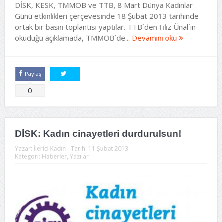
DİSK, KESK, TMMOB ve TTB, 8 Mart Dünya Kadınlar
Günü etkinlikleri çerçevesinde 18 Şubat 2013 tarihinde
ortak bir basın toplantısı yaptılar. TTB`den Filiz Ünal`ın
okuduğu açıklamada, TMMOB`de...
Devamını oku
Paylaş
Tweetle
0
DİSK: Kadın cinayetleri durdurulsun!
Yazar:
İlerici Kadın
Tarih:
11 Şubat 2013
Kategori:
Haberler
,
Yazılar