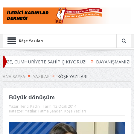
Köşe Yazıları
ZE, CUMHURİYETE SAHİP ÇIKIYORUZ!
DAYANIŞMAMIZI BÜ
ANA SAYFA
YAZILAR
KÖŞE YAZILARI
Büyük dönüşüm
Yazar:
İlerici Kadın
Tarih:
12 Ocak 2014
Kategori:
Yazılar
,
Fatma Şenden
,
Köşe Yazıları