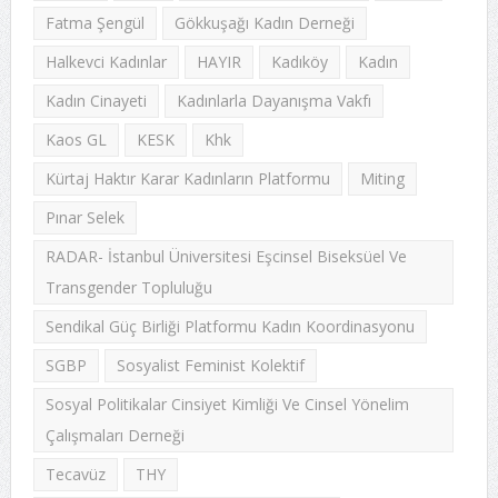
Fatma Şengül
Gökkuşağı Kadın Derneği
Halkevci Kadınlar
HAYIR
Kadıköy
Kadın
Kadın Cinayeti
Kadınlarla Dayanışma Vakfı
Kaos GL
KESK
Khk
Kürtaj Haktır Karar Kadınların Platformu
Miting
Pınar Selek
RADAR- İstanbul Üniversitesi Eşcinsel Biseksüel Ve
Transgender Topluluğu
Sendikal Güç Birliği Platformu Kadın Koordinasyonu
SGBP
Sosyalist Feminist Kolektif
Sosyal Politikalar Cinsiyet Kimliği Ve Cinsel Yönelim
Çalışmaları Derneği
Tecavüz
THY