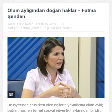
Ölüm aylığından doğan haklar – Fatma
Şenden
Yazar:
İlerici Kadın
Tarih:
15 Ocak 2013
Kategori:
Fatma Şenden
,
Köşe Yazıları
,
Yazılar
Bir işyerinde çalışırken ölen işçilerin yakınlarına ölüm aylığı
bağlanması en temel sosyal güvenlik haklarından biridir.