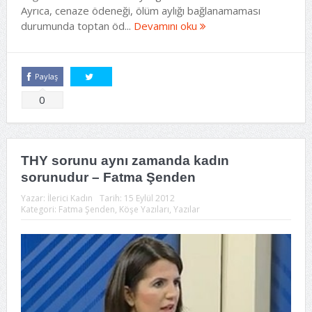
Ayrıca, cenaze ödeneği, ölüm aylığı bağlanamaması
durumunda toptan öd...
Devamını oku
Paylaş
Tweetle
0
THY sorunu aynı zamanda kadın
sorunudur – Fatma Şenden
Yazar:
İlerici Kadın
Tarih:
15 Eylül 2012
Kategori:
Fatma Şenden
,
Köşe Yazıları
,
Yazılar