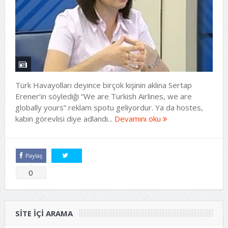
Türk Havayolları deyince birçok kişinin aklına Sertap
Erener’in söylediği “We are Turkish Airlines, we are
globally yours” reklam spotu geliyordur. Ya da hostes,
kabin görevlisi diye adlandı...
Devamını oku
Paylaş
Tweetle
0
SITE IÇI ARAMA