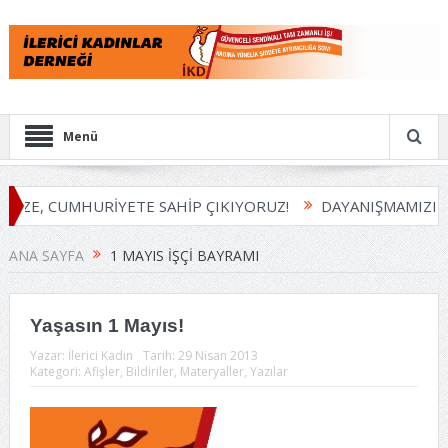
Menü
İZE, CUMHURİYETE SAHİP ÇIKIYORUZ!
DAYANIŞMAMIZI B
ANA SAYFA
1 MAYIS İŞÇI BAYRAMI
Yaşasın 1 Mayıs!
Yazar:
İlerici Kadın
Tarih:
29 Nisan 2013
Kategori:
Afişler
,
Bildiriler
,
Materyaller
,
Yazılar