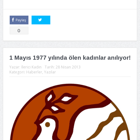
Paylaş
Tweetle
0
1 Mayıs 1977 yılında ölen kadınlar anılıyor!
Yazar:
İlerici Kadın
Tarih:
28 Nisan 2013
Kategori:
Haberler
,
Yazılar