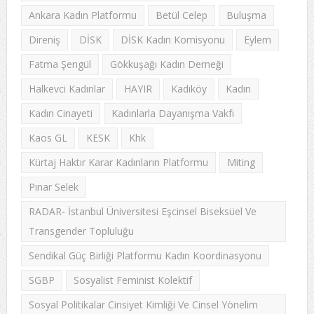
Ankara Kadın Platformu
Betül Celep
Buluşma
Direniş
DİSK
DİSK Kadın Komisyonu
Eylem
Fatma Şengül
Gökkuşağı Kadın Derneği
Halkevci Kadınlar
HAYIR
Kadıköy
Kadın
Kadın Cinayeti
Kadınlarla Dayanışma Vakfı
Kaos GL
KESK
Khk
Kürtaj Haktır Karar Kadınların Platformu
Miting
Pınar Selek
RADAR- İstanbul Üniversitesi Eşcinsel Biseksüel Ve
Transgender Topluluğu
Sendikal Güç Birliği Platformu Kadın Koordinasyonu
SGBP
Sosyalist Feminist Kolektif
Sosyal Politikalar Cinsiyet Kimliği Ve Cinsel Yönelim