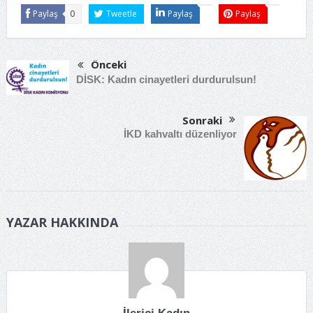
Paylaş
0
Tweetle
Paylaş
Paylaş
Önceki
DİSK: Kadın cinayetleri durdurulsun!
Sonraki
İKD kahvaltı düzenliyor
YAZAR HAKKINDA