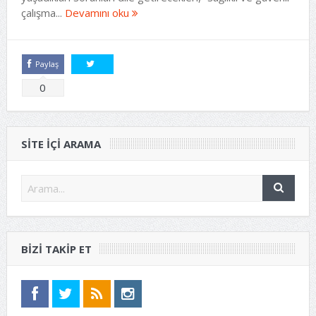
çalışma...
Devamını oku
Paylaş
Tweetle
0
SITE IÇI ARAMA
BIZI TAKIP ET