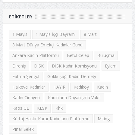
ETIKETLER
1 Mayıs
1 Mayıs İşçi Bayramı
8 Mart
8 Mart Dünya Emekçi Kadınlar Günü
Ankara Kadın Platformu
Betül Celep
Buluşma
Direniş
DİSK
DİSK Kadın Komisyonu
Eylem
Fatma Şengül
Gökkuşağı Kadın Derneği
Halkevci Kadınlar
HAYIR
Kadıköy
Kadın
Kadın Cinayeti
Kadınlarla Dayanışma Vakfı
Kaos GL
KESK
Khk
Kürtaj Haktır Karar Kadınların Platformu
Miting
Pınar Selek