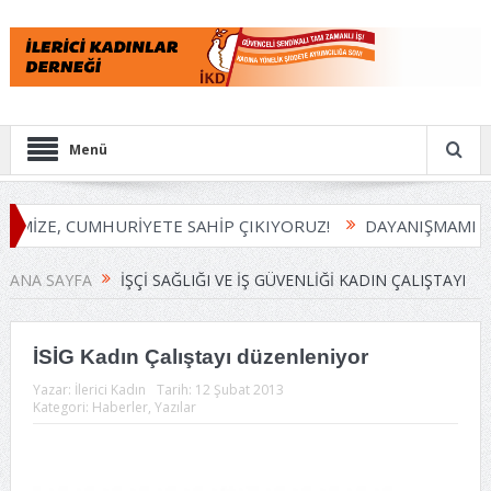
Menü
EMİZE, CUMHURİYETE SAHİP ÇIKIYORUZ!
DAYANIŞMAMIZI
ANA SAYFA
İŞÇI SAĞLIĞI VE İŞ GÜVENLIĞI KADIN ÇALIŞTAYI
İSİG Kadın Çalıştayı düzenleniyor
Yazar:
İlerici Kadın
Tarih:
12 Şubat 2013
Kategori:
Haberler
,
Yazılar