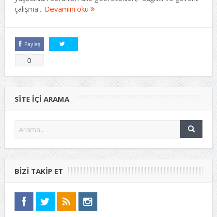
çalışma...
Devamını oku
Paylaş
Tweetle
0
SITE IÇI ARAMA
BIZI TAKIP ET