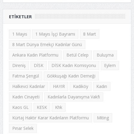
ETIKETLER
1 Mayıs
1 Mayıs İşçi Bayramı
8 Mart
8 Mart Dünya Emekçi Kadınlar Günü
Ankara Kadın Platformu
Betül Celep
Buluşma
Direniş
DİSK
DİSK Kadın Komisyonu
Eylem
Fatma Şengül
Gökkuşağı Kadın Derneği
Halkevci Kadınlar
HAYIR
Kadıköy
Kadın
Kadın Cinayeti
Kadınlarla Dayanışma Vakfı
Kaos GL
KESK
Khk
Kürtaj Haktır Karar Kadınların Platformu
Miting
Pınar Selek