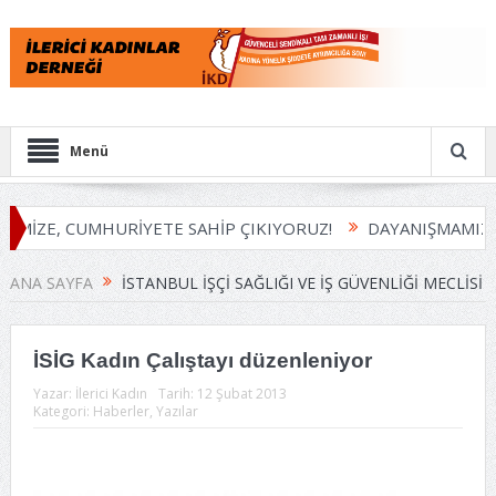
Menü
EMİZE, CUMHURİYETE SAHİP ÇIKIYORUZ!
DAYANIŞMAMIZI 
ANA SAYFA
İSTANBUL İŞÇI SAĞLIĞI VE İŞ GÜVENLIĞI MECLISI
İSİG Kadın Çalıştayı düzenleniyor
Yazar:
İlerici Kadın
Tarih:
12 Şubat 2013
Kategori:
Haberler
,
Yazılar