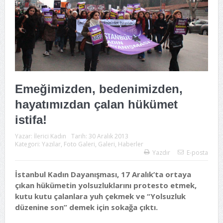
Emeğimizden, bedenimizden,
hayatımızdan çalan hükümet
istifa!
Yazar:
İlerici Kadın
Tarih:
30 Aralık 2013
Kategori:
Yazılar
,
Foto Galeri
,
Galeri
,
Haberler
Yazdır
E-posta
İstanbul Kadın Dayanışması, 17 Aralık’ta ortaya
çıkan hükümetin yolsuzluklarını protesto etmek,
kutu kutu çalanlara yuh çekmek ve “Yolsuzluk
düzenine son” demek için sokağa çıktı.