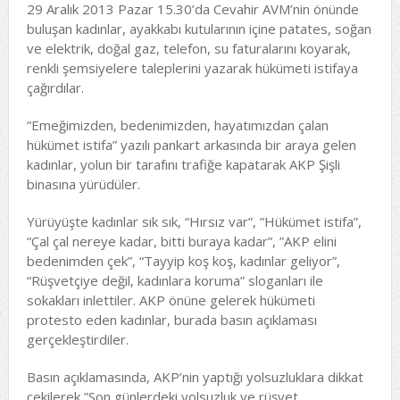
29 Aralık 2013 Pazar 15.30’da Cevahir AVM’nin önünde
buluşan kadınlar, ayakkabı kutularının içine patates, soğan
ve elektrik, doğal gaz, telefon, su faturalarını koyarak,
renkli şemsiyelere taleplerini yazarak hükümeti istifaya
çağırdılar.
“Emeğimizden, bedenimizden, hayatımızdan çalan
hükümet istifa” yazılı pankart arkasında bir araya gelen
kadınlar, yolun bir tarafını trafiğe kapatarak AKP Şişli
binasına yürüdüler.
Yürüyüşte kadınlar sık sık, “Hırsız var”, ”Hükümet istifa”,
“Çal çal nereye kadar, bitti buraya kadar”, ”AKP elini
bedenimden çek”, “Tayyip koş koş, kadınlar geliyor”,
“Rüşvetçiye değil, kadınlara koruma” sloganları ile
sokakları inlettiler. AKP önüne gelerek hükümeti
protesto eden kadınlar, burada basın açıklaması
gerçekleştirdiler.
Basın açıklamasında, AKP’nin yaptığı yolsuzluklara dikkat
çekilerek ”Son günlerdeki yolsuzluk ve rüşvet