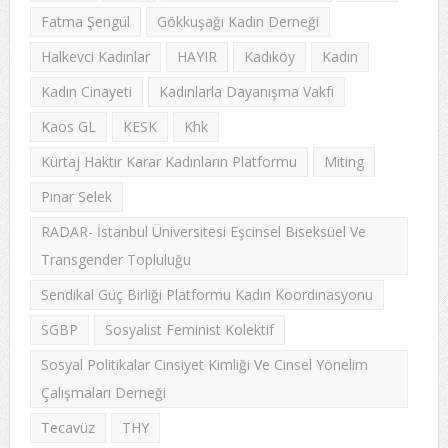
Fatma Şengül
Gökkuşağı Kadın Derneği
Halkevci Kadınlar
HAYIR
Kadıköy
Kadın
Kadın Cinayeti
Kadınlarla Dayanışma Vakfı
Kaos GL
KESK
Khk
Kürtaj Haktır Karar Kadınların Platformu
Miting
Pınar Selek
RADAR- İstanbul Üniversitesi Eşcinsel Biseksüel Ve
Transgender Topluluğu
Sendikal Güç Birliği Platformu Kadın Koordinasyonu
SGBP
Sosyalist Feminist Kolektif
Sosyal Politikalar Cinsiyet Kimliği Ve Cinsel Yönelim
Çalışmaları Derneği
Tecavüz
THY