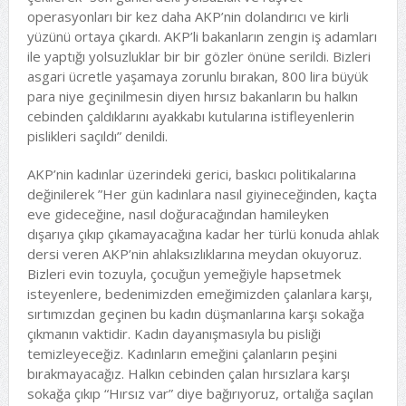
operasyonları bir kez daha AKP’nin dolandırıcı ve kirli
yüzünü ortaya çıkardı. AKP’li bakanların zengin iş adamları
ile yaptığı yolsuzluklar bir bir gözler önüne serildi. Bizleri
asgari ücretle yaşamaya zorunlu bırakan, 800 lira büyük
para niye geçinilmesin diyen hırsız bakanların bu halkın
cebinden çaldıklarını ayakkabı kutularına istifleyenlerin
pislikleri saçıldı” denildi.
AKP’nin kadınlar üzerindeki gerici, baskıcı politikalarına
değinilerek ”Her gün kadınlara nasıl giyineceğinden, kaçta
eve gideceğine, nasıl doğuracağından hamileyken
dışarıya çıkıp çıkamayacağına kadar her türlü konuda ahlak
dersi veren AKP’nin ahlaksızlıklarına meydan okuyoruz.
Bizleri evin tozuyla, çocuğun yemeğiyle hapsetmek
isteyenlere, bedenimizden emeğimizden çalanlara karşı,
sırtımızdan geçinen bu kadın düşmanlarına karşı sokağa
çıkmanın vaktidir. Kadın dayanışmasıyla bu pisliği
temizleyeceğiz. Kadınların emeğini çalanların peşini
bırakmayacağız. Halkın cebinden çalan hırsızlara karşı
sokağa çıkıp “Hırsız var” diye bağırıyoruz, ortalığa saçılan