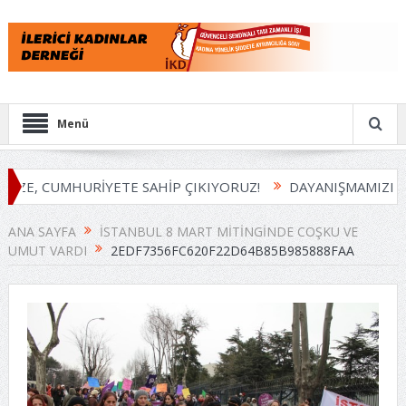
Menü
İZE, CUMHURİYETE SAHİP ÇIKIYORUZ!
DAYANIŞMAMIZI B
ANA SAYFA
İSTANBUL 8 MART MITINGINDE COŞKU VE
UMUT VARDI
2EDF7356FC620F22D64B85B985888FAA