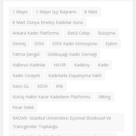
1 Mayıs
1 Mayıs İşçi Bayramı
8 Mart
8 Mart Dünya Emekçi Kadınlar Günü
Ankara Kadın Platformu
Betül Celep
Buluşma
Direniş
DİSK
DİSK Kadın Komisyonu
Eylem
Fatma Şengül
Gökkuşağı Kadın Derneği
Halkevci Kadınlar
HAYIR
Kadıköy
Kadın
Kadın Cinayeti
Kadınlarla Dayanışma Vakfı
Kaos GL
KESK
Khk
Kürtaj Haktır Karar Kadınların Platformu
Miting
Pınar Selek
RADAR- İstanbul Üniversitesi Eşcinsel Biseksüel Ve
Transgender Topluluğu