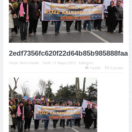
2edf7356fc620f22d64b85b985888faa
Yazar:
İlerici Kadın
Tarih:
11 Mayıs 2012
Kategori:
Yazdır
E-posta