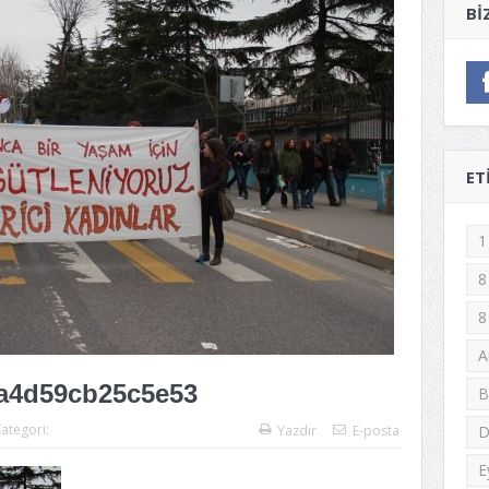
BI
ET
1
8
8
A
a4d59cb25c5e53
B
ategori:
Yazdır
E-posta
D
E