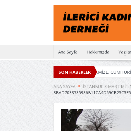
Ana Sayfa
Hakkımızda
Yazıla
İKD 50 YAŞINDA
EMEĞİMİZE, İRADEMİZE, CUMHURİYETE 
SON HABERLER
ANA SAYFA
İSTANBUL 8 MART MITI
3BAD7033785986B11CA4D59CB25C5E5