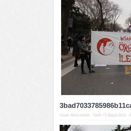
3bad7033785986b11c
Yazar:
İlerici Kadın
Tarih:
11 Mayıs 2012
K