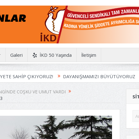
r
Galeri
İKD 50 Yaşında
İletişim
SAHİP ÇIKIYORUZ!
DAYANIŞMAMIZI BÜYÜTÜYORUZ
HA
NGINDE COŞKU VE UMUT VARDI
SI
3