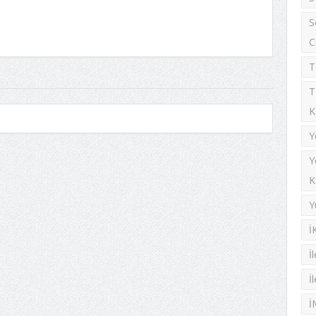
S
C
T
T
K
Y
Y
K
Y
İ
İ
İ
İ