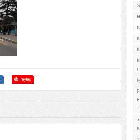
G
H
K
K
K
K
P
ş
Paylaş
M
R
E
T
S
K
S