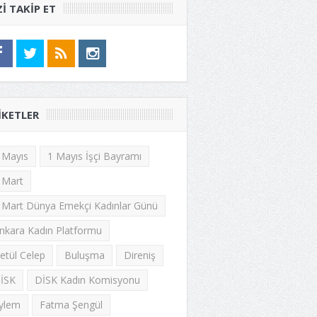
ZI TAKIP ET
IKETLER
 Mayıs
1 Mayıs İşçi Bayramı
 Mart
 Mart Dünya Emekçi Kadınlar Günü
nkara Kadın Platformu
etül Celep
Buluşma
Direniş
İSK
DİSK Kadın Komisyonu
ylem
Fatma Şengül