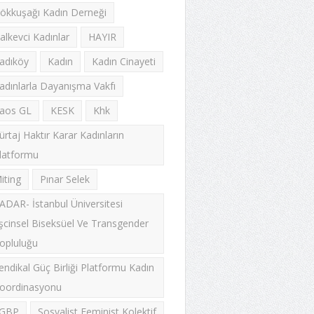
ökkuşağı Kadın Derneği
alkevci Kadınlar
HAYIR
adıköy
Kadın
Kadın Cinayeti
adınlarla Dayanışma Vakfı
aos GL
KESK
Khk
ürtaj Haktır Karar Kadınların
latformu
iting
Pınar Selek
ADAR- İstanbul Üniversitesi
şcinsel Biseksüel Ve Transgender
opluluğu
endikal Güç Birliği Platformu Kadın
oordinasyonu
GBP
Sosyalist Feminist Kolektif