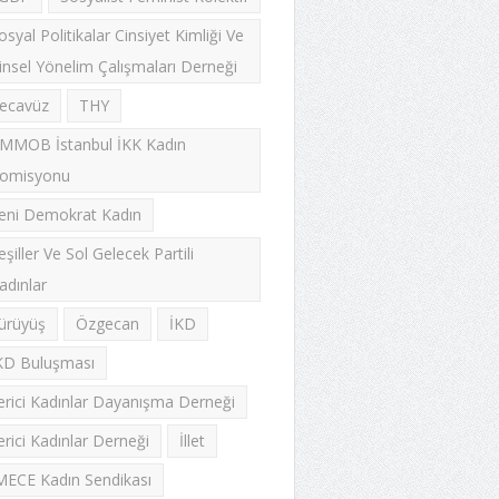
osyal Politikalar Cinsiyet Kimliği Ve
insel Yönelim Çalışmaları Derneği
ecavüz
THY
MMOB İstanbul İKK Kadın
omisyonu
eni Demokrat Kadın
eşiller Ve Sol Gelecek Partili
adınlar
ürüyüş
Özgecan
İKD
KD Buluşması
lerici Kadınlar Dayanışma Derneği
lerici Kadınlar Derneği
İllet
MECE Kadın Sendikası