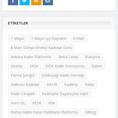
ETIKETLER
1 Mayıs
1 Mayıs İşçi Bayramı
8 Mart
8 Mart Dünya Emekçi Kadınlar Günü
Ankara Kadın Platformu
Betül Celep
Buluşma
Direniş
DİSK
DİSK Kadın Komisyonu
Eylem
Fatma Şengül
Gökkuşağı Kadın Derneği
Halkevci Kadınlar
HAYIR
Kadıköy
Kadın
Kadın Cinayeti
Kadınlarla Dayanışma Vakfı
Kaos GL
KESK
Khk
Kürtaj Haktır Karar Kadınların Platformu
Miting