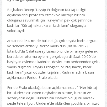
Başbakan Recep Tayyip Erdoğan’ın Kürtaj ile ilgili
açıklamalarını protesto etmek ve kürtajın bir hak
olduğunu savunmak için Türkiye’nin pek çok şehrinde
kadınlar “Kürtaj haktır, karar kadınların” sloganıyla
sokaktaydı.
Aralarında İKD’nin de bulunduğu çok sayıda kadın örgütü
ve sendikalardan yüzlerce kadın dün (08.06.2012)
İstanbul’da Galatasaray Lisesi önünde bir araya gelerek
burada bir oturma eylemi gerçekleştirdi. Saat 20.00’de
başlayan eylemde kadınlar “devlet elini bedenimden çek”,
“kadın düşmanı Tayyip Erdoğan”, “kürtaj haktır, karar
kadınların” yazılı dövizler taşıdılar. Kadınlar adına basın
açıklamasını Feride Eralp okudu.
Feride Eralp okuduğu basın açıklamasında , ” ‘Her kürtaj
bir Uludere’dir’ diyen Başbakan’ın aksine, kürtajın ve
sezaryenin değil, Uludere’nin cinayet olduğunu yüksek
sesle tekrarlıyor, Uludere’de öldürülen çocukları, bir özrü