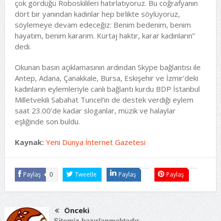
çok gördüğü Roboskilileri hatırlatıyoruz. Bu coğrafyanın
dört bir yanından kadınlar hep birlikte söylüyoruz,
söylemeye devam edeceğiz: Benim bedenim, benim
hayatım, benim kararım. Kürtaj haktır, karar kadınların”
dedi.
Okunan basın açıklamasının ardından Skype bağlantısı ile
Antep, Adana, Çanakkale, Bursa, Eskişehir ve İzmir’deki
kadınların eylemleriyle canlı bağlantı kurdu BDP İstanbul
Milletvekili Sabahat Tuncel’in de destek verdiği eylem
saat 23.00’de kadar sloganlar, müzik ve halaylar
eşliğinde son buldu.
Kaynak:
Yeni Dünya İnternet Gazetesi
Paylaş
0
Tweetle
Paylaş
Paylaş
Önceki
Sitemiz hazırlanmaktadır…