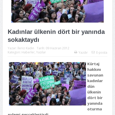
Kadınlar ülkenin dört bir yanında
sokaktaydı
Yazar:
İlerici Kadın
Tarih:
09 Haziran 2012
Kategori:
Haberler
,
Yazılar
Yazdır
E-posta
Kürtaj
hakkını
savunan
kadınlar
dün
ülkenin
dört bir
yanında
oturma
eylemi gerçekleştirdi.