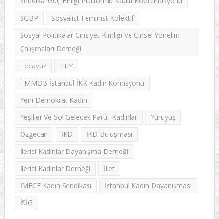
Sendikal Güç Birliği Platformu Kadın Koordinasyonu
SGBP
Sosyalist Feminist Kolektif
Sosyal Politikalar Cinsiyet Kimliği Ve Cinsel Yönelim
Çalışmaları Derneği
Tecavüz
THY
TMMOB İstanbul İKK Kadın Komisyonu
Yeni Demokrat Kadın
Yeşiller Ve Sol Gelecek Partili Kadınlar
Yürüyüş
Özgecan
İKD
İKD Buluşması
İlerici Kadınlar Dayanışma Derneği
İlerici Kadınlar Derneği
İllet
İMECE Kadın Sendikası
İstanbul Kadın Dayanışması
İSİG