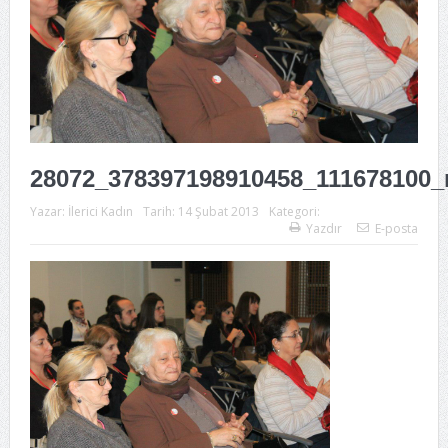
28072_378397198910458_111678100_
Yazar:
İlerici Kadın
Tarih:
14 Şubat 2013
Kategori:
Yazdır
E-posta