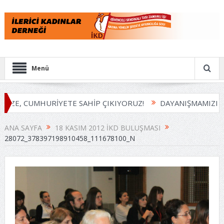
Menü
ZE, CUMHURİYETE SAHİP ÇIKIYORUZ!
DAYANIŞMAMIZI BÜ
ANA SAYFA
18 KASIM 2012 İKD BULUŞMASI
28072_378397198910458_111678100_N