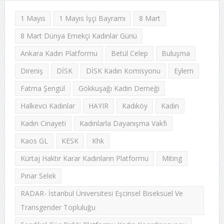
1 Mayıs
1 Mayıs İşçi Bayramı
8 Mart
8 Mart Dünya Emekçi Kadınlar Günü
Ankara Kadın Platformu
Betül Celep
Buluşma
Direniş
DİSK
DİSK Kadın Komisyonu
Eylem
Fatma Şengül
Gökkuşağı Kadın Derneği
Halkevci Kadınlar
HAYIR
Kadıköy
Kadın
Kadın Cinayeti
Kadınlarla Dayanışma Vakfı
Kaos GL
KESK
Khk
Kürtaj Haktır Karar Kadınların Platformu
Miting
Pınar Selek
RADAR- İstanbul Üniversitesi Eşcinsel Biseksüel Ve
Transgender Topluluğu