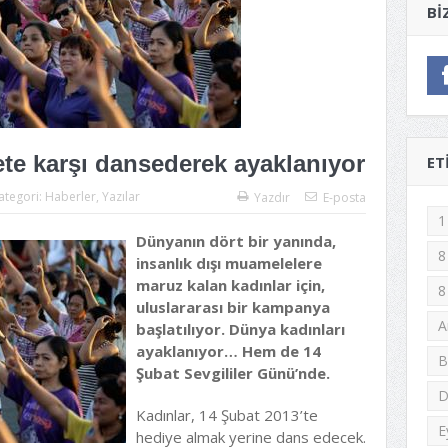
BI
ete karşı dansederek ayaklanıyor
ET
ategori:
Haberler
,
Yazılar
Yazdır
E-posta
1
Dünyanın dört bir yanında,
8
insanlık dışı muamelelere
maruz kalan kadınlar için,
8
uluslararası bir kampanya
A
başlatılıyor. Dünya kadınları
ayaklanıyor… Hem de 14
B
Şubat Sevgililer Günü’nde.
D
Kadınlar, 14 Şubat 2013’te
E
hediye almak yerine dans edecek.