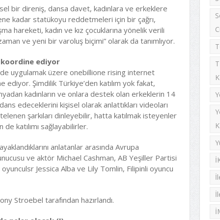
sel bir direniş, dansa davet, kadınlara ve erkeklere
S
ne kadar statükoyu reddetmeleri için bir çağrı,
C
a hareketi, kadın ve kız çocuklarına yönelik verili
 zaman ve yeni bir varoluş biçimi” olarak da tanımlıyor.
T
 koordine ediyor
T
’de uygulamak üzere onebillione rising internet
K
ne ediyor. Şimdilik Türkiye’den katılım yok fakat,
adan kadınların ve onlara destek olan erkeklerin 14
Y
ans edeceklerini kişisel olarak anlattıkları videoları
Y
stelenen şarkıları dinleyebilir, hatta katılmak isteyenler
K
de katılımı sağlayabilirler.
Y
ayaklandıklarını anlatanlar arasında Avrupa
ucusu ve aktör Michael Cashman, AB Yeşiller Partisi
İ
oyunculsr Jessica Alba ve Lily Tomlin, Filipinli oyuncu
İ
İ
ony Stroebel tarafından hazırlandı.
İ