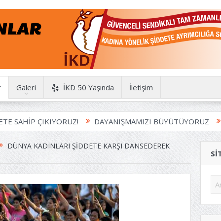
r
Galeri
İKD 50 Yaşında
İletişim
İP ÇIKIYORUZ!
DAYANIŞMAMIZI BÜYÜTÜYORUZ
HAYDİ
DÜNYA KADINLARI ŞIDDETE KARŞI DANSEDEREK
SI