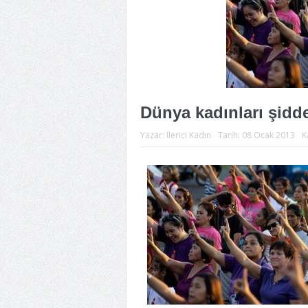
Dünya kadınları şidd
Yazar:
İlerici Kadın
Tarih:
08 Ocak 2013
K