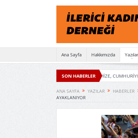
Ana Sayfa
Hakkımızda
Yazıla
KD 50 YAŞINDA
EMEĞİMİZE, İRADEMİZE, CUMHURİYETE SAH
SON HABERLER
ANA SAYFA
YAZILAR
HABERLER
AYAKLANIYOR