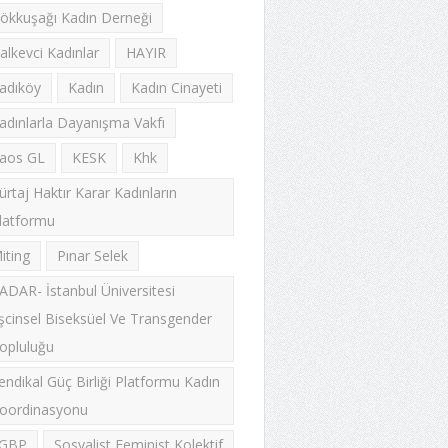
ökkuşağı Kadın Derneği
alkevci Kadınlar
HAYIR
adıköy
Kadın
Kadın Cinayeti
adınlarla Dayanışma Vakfı
aos GL
KESK
Khk
ürtaj Haktır Karar Kadınların
latformu
iting
Pınar Selek
ADAR- İstanbul Üniversitesi
şcinsel Biseksüel Ve Transgender
opluluğu
endikal Güç Birliği Platformu Kadın
oordinasyonu
GBP
Sosyalist Feminist Kolektif