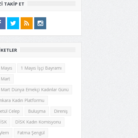
ZI TAKIP ET
IKETLER
 Mayıs
1 Mayıs İşçi Bayramı
 Mart
 Mart Dünya Emekçi Kadınlar Günü
nkara Kadın Platformu
etül Celep
Buluşma
Direniş
İSK
DİSK Kadın Komisyonu
ylem
Fatma Şengül