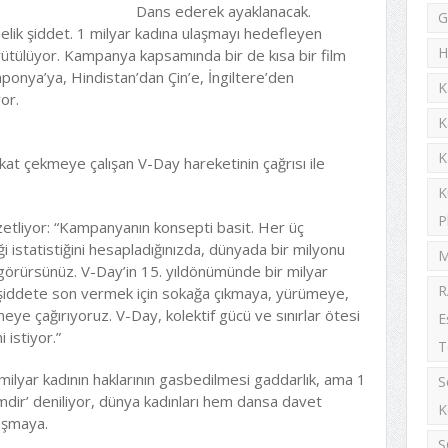
Dans ederek ayaklanacak.
G
elik şiddet. 1 milyar kadına ulaşmayı hedefleyen
H
ürütülüyor. Kampanya kapsamında bir de kısa bir film
ponya’ya, Hindistan’dan Çin’e, İngiltere’den
K
or.
K
K
t çekmeye çalışan V-Day hareketinin çağrısı ile
K
P
etliyor: “Kampanyanın konsepti basit. Her üç
i istatistiğini hesapladığınızda, dünyada bir milyonu
M
i görürsünüz. V-Day’in 15. yıldönümünde bir milyar
R
u şiddete son vermek için sokağa çıkmaya, yürümeye,
ye çağırıyoruz. V-Day, kolektif gücü ve sınırlar ötesi
E
istiyor.”
T
 milyar kadının haklarının gasbedilmesi gaddarlık, ama 1
S
mdir’ deniliyor, dünya kadınları hem dansa davet
K
aşmaya.
S