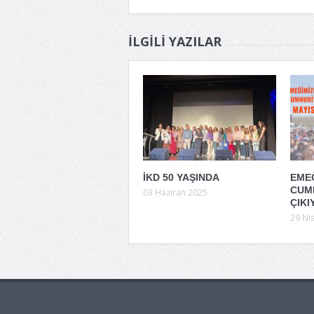
İLGILI YAZILAR
İKD 50 YAŞINDA
EMEĞ
CUM
03 Haziran 2025
ÇIKI
29 Ni