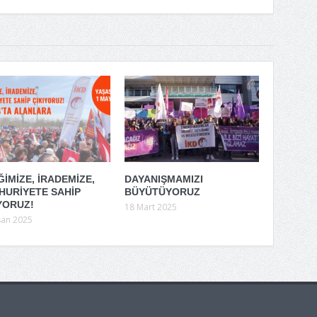
İMİZE, İRADEMİZE,
DAYANIŞMAMIZI
HURİYETE SAHİP
BÜYÜTÜYORUZ
YORUZ!
18 Mart 2025
san 2025