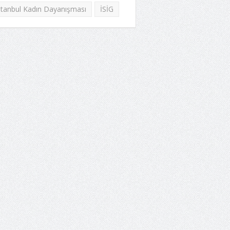
stanbul Kadın Dayanışması
İSİG