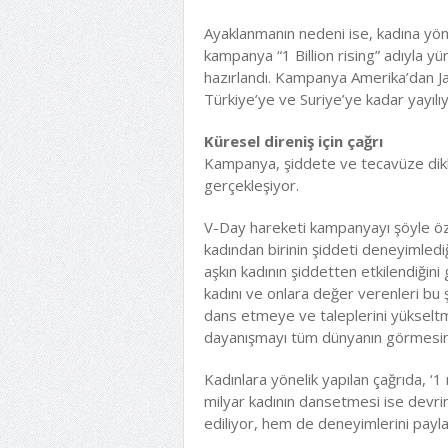
Ayaklanmanın nedeni ise, kadına yön
kampanya “1 Billion rising” adıyla y
hazırlandı. Kampanya Amerika’dan Ja
Türkiye’ye ve Suriye’ye kadar yayılıy
Küresel direniş için çağrı
Kampanya, şiddete ve tecavüze dikka
gerçekleşiyor.
V-Day hareketi kampanyayı şöyle öz
kadından birinin şiddeti deneyimlediğ
aşkın kadının şiddetten etkilendiğin
kadını ve onlara değer verenleri b
dans etmeye ve taleplerini yükseltme
dayanışmayı tüm dünyanın görmesini 
Kadınlara yönelik yapılan çağrıda, ‘1
milyar kadının dansetmesi ise devri
ediliyor, hem de deneyimlerini payl