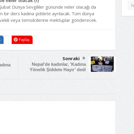
e neler olacak (!)
İ
4 Şubat Dünya Sevgililer gününde neler olacağı da
ün bir ders kadına şiddete ayrılacak. Tüm dünya
etvekili veya temsilcilerine mektuplar gönderecek.
ş
Paylaş
Sonraki
Nepal’de kadınlar, ‘Kadına
adına
Yönelik Şiddete Hayır’ dedi