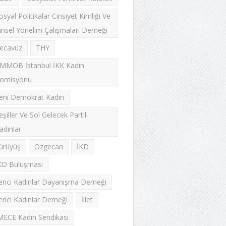
osyal Politikalar Cinsiyet Kimliği Ve
insel Yönelim Çalışmaları Derneği
ecavüz
THY
MMOB İstanbul İKK Kadın
omisyonu
eni Demokrat Kadın
eşiller Ve Sol Gelecek Partili
adınlar
ürüyüş
Özgecan
İKD
KD Buluşması
lerici Kadınlar Dayanışma Derneği
lerici Kadınlar Derneği
İllet
MECE Kadın Sendikası