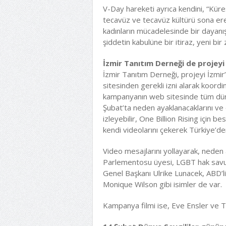
V-Day hareketi ayrıca kendini, “Küre
tecavüz ve tecavüz kültürü sona ere
kadınların mücadelesinde bir dayanışm
şiddetin kabulüne bir itiraz, yeni bir
İzmir Tanıtım Derneği de projeyi
İzmir Tanıtım Derneği, projeyi İzmir
sitesinden gerekli izni alarak koordi
kampanyanın web sitesinde tüm düny
Şubat’ta neden ayaklanacaklarını ve d
izleyebilir, One Billion Rising için be
kendi videolarını çekerek Türkiye’den 
Video mesajlarını yollayarak, neden 
Parlementosu üyesi, LGBT hak savun
Genel Başkanı Ulrike Lunacek, ABD’li 
Monique Wilson gibi isimler de var.
Kampanya filmi ise, Eve Ensler ve T