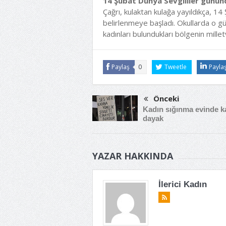
14 Şubat Dünya Sevgililer gününd
Çağrı, kulaktan kulağa yayıldıkça, 1
belirlenmeye başladı. Okullarda o g
kadınları bulundukları bölgenin mill
Paylaş
0
Tweetle
Payla
Önceki
Kadın sığınma evinde k
dayak
YAZAR HAKKINDA
İlerici Kadın