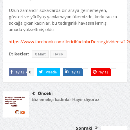
Uzun zamandır sokaklarda bir araya gelinemeyen,
gösteri ve yürüyüş yapılamayan ülkemizde, korkusuzca
sokağa çıkan kadınlar, bu tedirginlik havasını kırmış,
umudu yükseltmiş oldu.
https://www.facebook.com/IlericiKadinlarDernegi/videos/
Etiketler:
8 Mart
HAYIR
Paylaş
0
Tweetle
Paylaş
Paylaş
Önceki
Biz emekçi kadınlar Hayır diyoruz
Sonraki