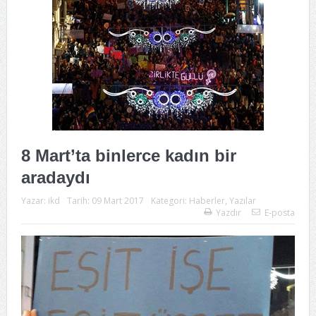
8 Mart’ta binlerce kadın bir
aradaydı
Yazar:
ikd
Tarih:
09 Mart 2017
Kategori:
Haberler
,
Yazılar
Yazdır
E-posta