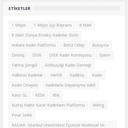
ETIKETLER
1 Mayıs
1 Mayıs İşçi Bayramı
8 Mart
8 Mart Dünya Emekçi Kadınlar Günü
Ankara Kadın Platformu
Betül Celep
Buluşma
Direniş
DİSK
DİSK Kadın Komisyonu
Eylem
Fatma Şengül
Gökkuşağı Kadın Derneği
Halkevci Kadınlar
HAYIR
Kadıköy
Kadın
Kadın Cinayeti
Kadınlarla Dayanışma Vakfı
Kaos GL
KESK
Khk
Kürtaj Haktır Karar Kadınların Platformu
Miting
Pınar Selek
RADAR- İstanbul Üniversitesi Eşcinsel Biseksüel Ve