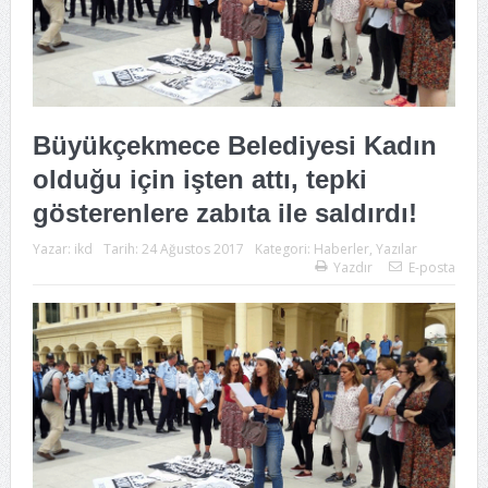
Büyükçekmece Belediyesi Kadın
olduğu için işten attı, tepki
gösterenlere zabıta ile saldırdı!
Yazar:
ikd
Tarih:
24 Ağustos 2017
Kategori:
Haberler
,
Yazılar
Yazdır
E-posta