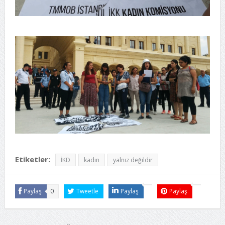
Etiketler:
İKD
kadın
yalnız değildir
Paylaş
0
Tweetle
Paylaş
Paylaş