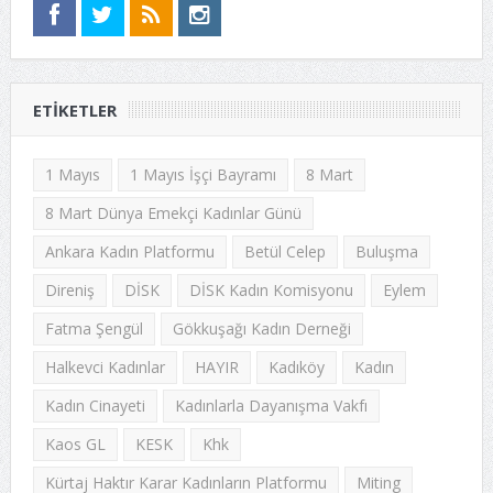
ETIKETLER
1 Mayıs
1 Mayıs İşçi Bayramı
8 Mart
8 Mart Dünya Emekçi Kadınlar Günü
Ankara Kadın Platformu
Betül Celep
Buluşma
Direniş
DİSK
DİSK Kadın Komisyonu
Eylem
Fatma Şengül
Gökkuşağı Kadın Derneği
Halkevci Kadınlar
HAYIR
Kadıköy
Kadın
Kadın Cinayeti
Kadınlarla Dayanışma Vakfı
Kaos GL
KESK
Khk
Kürtaj Haktır Karar Kadınların Platformu
Miting