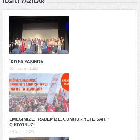
İLGILI YAZILAR
İKD 50 YAŞINDA
03 Haziran 2025
EMEĞİMİZE, İRADEMİZE, CUMHURİYETE SAHİP
ÇIKIYORUZ!
29 Nisan 2025