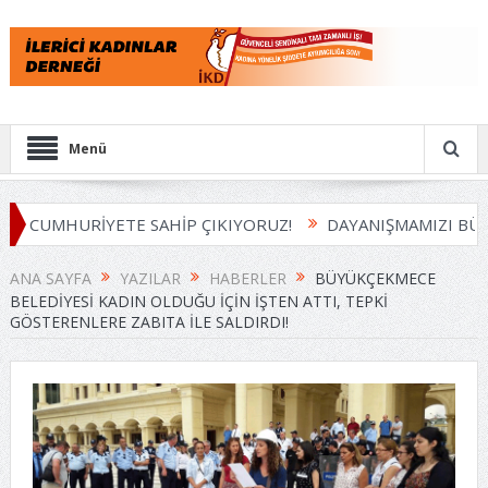
Menü
CUMHURİYETE SAHİP ÇIKIYORUZ!
DAYANIŞMAMIZI BÜYÜTÜ
ANA SAYFA
YAZILAR
HABERLER
BÜYÜKÇEKMECE
BELEDIYESI KADIN OLDUĞU IÇIN IŞTEN ATTI, TEPKI
GÖSTERENLERE ZABITA ILE SALDIRDI!