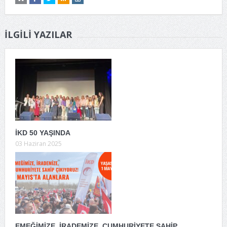
İLGILI YAZILAR
İKD 50 YAŞINDA
03 Haziran 2025
EMEĞİMİZE, İRADEMİZE, CUMHURİYETE SAHİP