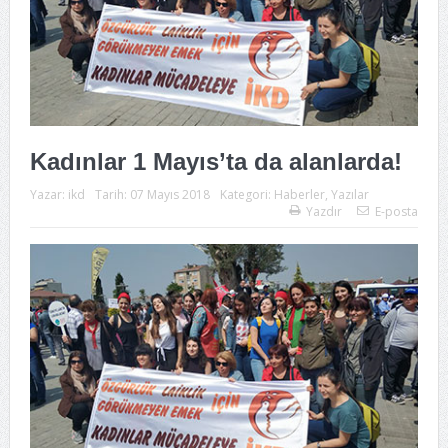
Kadınlar 1 Mayıs’ta da alanlarda!
Yazar:
ikd
Tarih:
07 Mayıs 2018
Kategori:
Haberler
,
Yazılar
Yazdır
E-posta