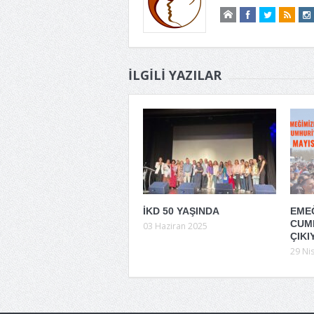
İLGILI YAZILAR
İKD 50 YAŞINDA
EMEĞ
CUM
03 Haziran 2025
ÇIKI
29 Ni