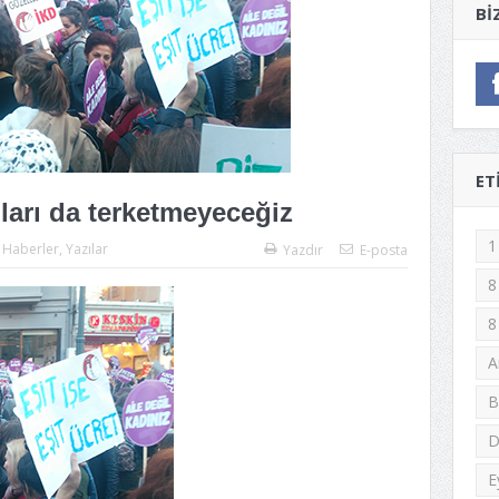
BI
ET
ları da terketmeyeceğiz
1
:
Haberler
,
Yazılar
Yazdır
E-posta
8
8
A
B
D
E