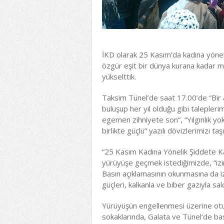
İKD olarak 25 Kasım’da kadına yönelik
özgür eşit bir dünya kurana kadar m
yükselttik.
Taksim Tünel’de saat 17.00’de “Bir a
buluşup her yıl olduğu gibi taleplerimi
egemen zihniyete son”, “Yılgınlık yok
birlikte güçlü” yazılı dövizlerimizi taşı
“25 Kasım Kadına Yönelik Şiddete 
yürüyüşe geçmek istediğimizde, “izin
Basın açıklamasının okunmasına da i
güçleri, kalkanla ve biber gazıyla sald
Yürüyüşün engellenmesi üzerine otu
sokaklarında, Galata ve Tünel’de ba