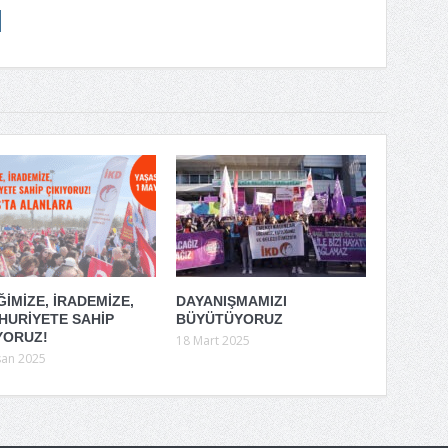
İMİZE, İRADEMİZE,
DAYANIŞMAMIZI
HURİYETE SAHİP
BÜYÜTÜYORUZ
YORUZ!
18 Mart 2025
san 2025