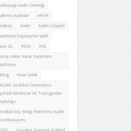
ökkuşağı Kadın Derneği
alkevci Kadınlar
HAYIR
adıköy
Kadın
Kadın Cinayeti
adınlarla Dayanışma Vakfı
aos GL
KESK
Khk
ürtaj Haktır Karar Kadınların
latformu
iting
Pınar Selek
ADAR- İstanbul Üniversitesi
şcinsel Biseksüel Ve Transgender
opluluğu
endikal Güç Birliği Platformu Kadın
oordinasyonu
GBP
Sosyalist Feminist Kolektif