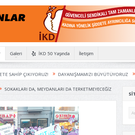
r
Galeri
İKD 50 Yaşında
İletişim
P ÇIKIYORUZ!
DAYANIŞMAMIZI BÜYÜTÜYORUZ
HAYDİ
SOKAKLARI DA, MEYDANLARI DA TERKETMEYECEĞIZ
SI