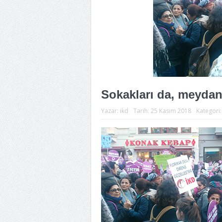
Sokakları da, meydan
Yazar:
ikd
Tarih:
25 Kasım 2018
Kategori