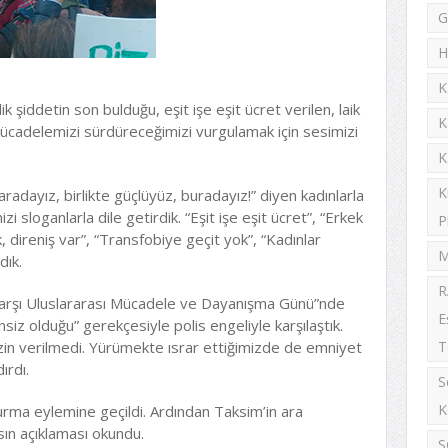
G
H
K
 şiddetin son bulduğu, eşit işe eşit ücret verilen, laik
K
ücadelemizi sürdüreceğimizi vurgulamak için sesimizi
K
K
radayız, birlikte güçlüyüz, buradayız!” diyen kadınlarla
zi sloganlarla dile getirdik. “Eşit işe eşit ücret”, “Erkek
P
, direniş var”, “Transfobiye geçit yok”, “Kadınlar
M
dık.
R
Karşı Uluslararası Mücadele ve Dayanışma Günü”nde
E
siz olduğu” gerekçesiyle polis engeliyle karşılaştık.
zin verilmedi. Yürümekte ısrar ettiğimizde de emniyet
T
ırdı.
S
K
rma eylemine geçildi. Ardından Taksim’in ara
sın açıklaması okundu.
S