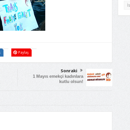
İ
ş
Paylaş
Sonraki
1 Mayıs emekçi kadınlara
kutlu olsun!