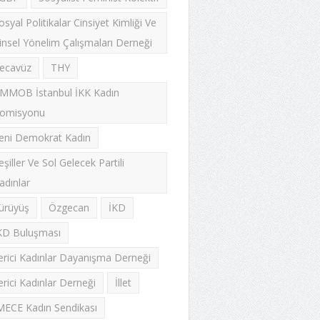
osyal Politikalar Cinsiyet Kimliği Ve
insel Yönelim Çalışmaları Derneği
ecavüz
THY
MMOB İstanbul İKK Kadın
omisyonu
eni Demokrat Kadın
eşiller Ve Sol Gelecek Partili
adınlar
ürüyüş
Özgecan
İKD
KD Buluşması
lerici Kadınlar Dayanışma Derneği
lerici Kadınlar Derneği
İllet
MECE Kadın Sendikası