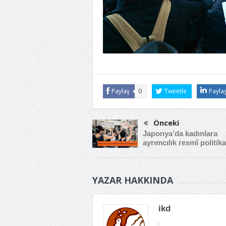
Paylaş
0
Tweetle
Payla
Önceki
Japonya’da kadınlara
ayrımcılık resmî politika
YAZAR HAKKINDA
ikd
.