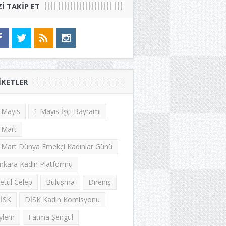
ZI TAKIP ET
IKETLER
 Mayıs
1 Mayıs İşçi Bayramı
 Mart
 Mart Dünya Emekçi Kadınlar Günü
nkara Kadın Platformu
etül Celep
Buluşma
Direniş
İSK
DİSK Kadın Komisyonu
ylem
Fatma Şengül