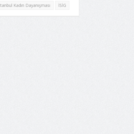
stanbul Kadın Dayanışması
İSİG