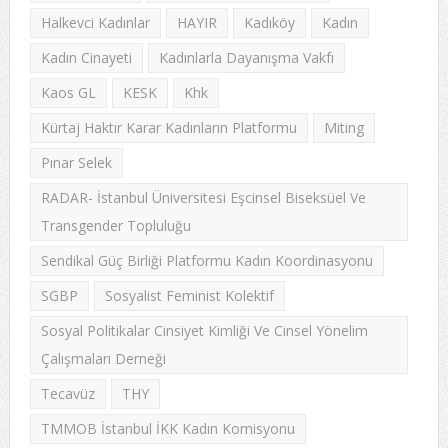
Halkevci Kadınlar
HAYIR
Kadıköy
Kadın
Kadın Cinayeti
Kadınlarla Dayanışma Vakfı
Kaos GL
KESK
Khk
Kürtaj Haktır Karar Kadınların Platformu
Miting
Pınar Selek
RADAR- İstanbul Üniversitesi Eşcinsel Biseksüel Ve
Transgender Topluluğu
Sendikal Güç Birliği Platformu Kadın Koordinasyonu
SGBP
Sosyalist Feminist Kolektif
Sosyal Politikalar Cinsiyet Kimliği Ve Cinsel Yönelim
Çalışmaları Derneği
Tecavüz
THY
TMMOB İstanbul İKK Kadın Komisyonu