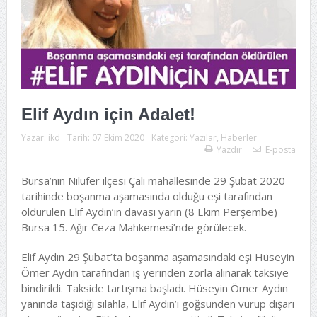
Elif Aydın için Adalet!
Yazar:
ikd
Tarih:
07 Ekim 2020
Kategori:
Yazılar
,
Haberler
Yazdır
E-posta
Bursa’nın Nilüfer ilçesi Çalı mahallesinde 29 Şubat 2020
tarihinde boşanma aşamasında olduğu eşi tarafından
öldürülen Elif Aydın’ın davası yarın (8 Ekim Perşembe)
Bursa 15. Ağır Ceza Mahkemesi’nde görülecek.
Elif Aydın 29 Şubat’ta boşanma aşamasındaki eşi Hüseyin
Ömer Aydın tarafından iş yerinden zorla alınarak taksiye
bindirildi. Takside tartışma başladı. Hüseyin Ömer Aydın
yanında taşıdığı silahla, Elif Aydın’ı göğsünden vurup dışarı