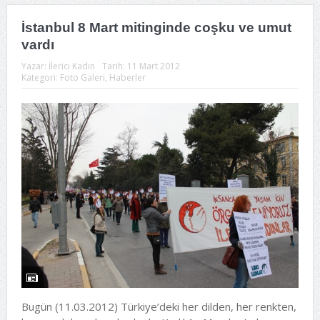
İstanbul 8 Mart mitinginde coşku ve umut
vardı
Yazar:
İlerici Kadın
Tarih:
11 Mart 2012
Kategori:
Foto Galeri
,
Haberler
Bugün (11.03.2012) Türkiye’deki her dilden, her renkten,