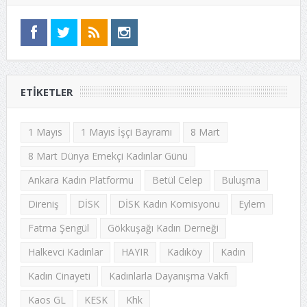
ETIKETLER
1 Mayıs
1 Mayıs İşçi Bayramı
8 Mart
8 Mart Dünya Emekçi Kadınlar Günü
Ankara Kadın Platformu
Betül Celep
Buluşma
Direniş
DİSK
DİSK Kadın Komisyonu
Eylem
Fatma Şengül
Gökkuşağı Kadın Derneği
Halkevci Kadınlar
HAYIR
Kadıköy
Kadın
Kadın Cinayeti
Kadınlarla Dayanışma Vakfı
Kaos GL
KESK
Khk