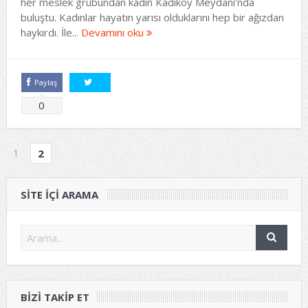
her meslek grubundan kadın Kadıköy Meydanı’nda
buluştu. Kadınlar hayatın yarısı olduklarını hep bir ağızdan
haykırdı. İle...
Devamını oku
Paylaş
Tweetle
0
1
2
SITE IÇI ARAMA
BIZI TAKIP ET