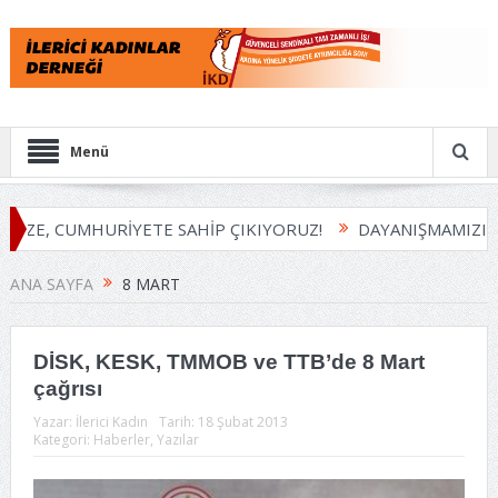
Menü
İZE, CUMHURİYETE SAHİP ÇIKIYORUZ!
DAYANIŞMAMIZI B
ANA SAYFA
8 MART
DİSK, KESK, TMMOB ve TTB’de 8 Mart
çağrısı
Yazar:
İlerici Kadın
Tarih:
18 Şubat 2013
Kategori:
Haberler
,
Yazılar