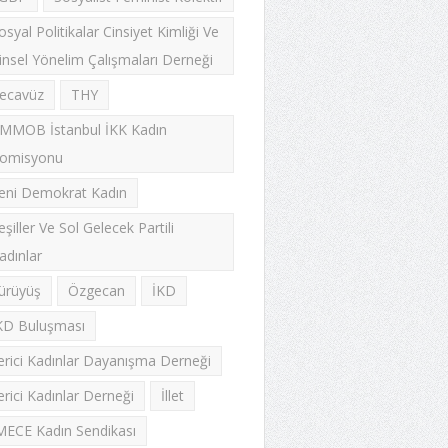
osyal Politikalar Cinsiyet Kimliği Ve
insel Yönelim Çalışmaları Derneği
ecavüz
THY
MMOB İstanbul İKK Kadın
omisyonu
eni Demokrat Kadın
eşiller Ve Sol Gelecek Partili
adınlar
ürüyüş
Özgecan
İKD
KD Buluşması
lerici Kadınlar Dayanışma Derneği
lerici Kadınlar Derneği
İllet
MECE Kadın Sendikası