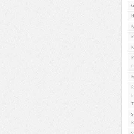
G
H
K
K
K
K
P
M
R
E
T
S
K
S