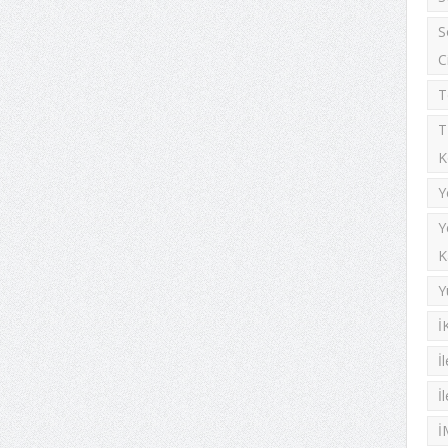
S
C
T
T
K
Y
Y
K
Y
İ
İ
İ
İ