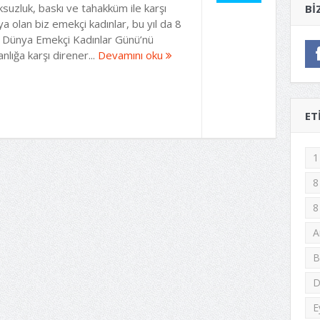
suzluk, baskı ve tahakküm ile karşı
BI
ya olan biz emekçi kadınlar, bu yıl da 8
 Dünya Emekçi Kadınlar Günü’nü
nlığa karşı direner...
Devamını oku
ET
1
8
8
A
B
D
E