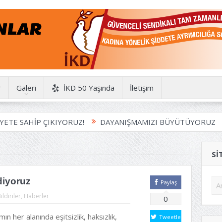
r
Galeri
İKD 50 Yaşında
İletişim
E SAHİP ÇIKIYORUZ!
DAYANIŞMAMIZI BÜYÜTÜYORUZ
SI
diyoruz
Paylaş
ildiriler
,
Haberler
0
ın her alanında eşitsizlik, haksızlık,
Tweetle