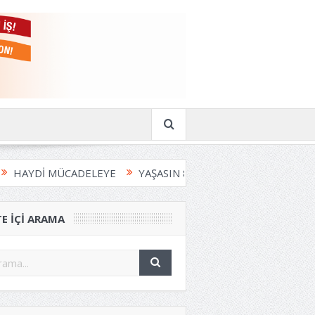
HAYDİ MÜCADELEYE
YAŞASIN 8 MART
BİZ DURDURMAZS
TE IÇI ARAMA