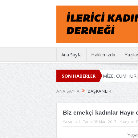
Ana Sayfa
Hakkımızda
Yazıla
İKD 50 YAŞINDA
EMEĞİMİZE, İRADEMİZE, CUMHURİYET
SON HABERLER
ANA SAYFA
BAŞKANLIK
Biz emekçi kadınlar Hayır 
Yazar:
ikd
Tarih:
08 Mart 2017
Kategori:
B
Yaşam