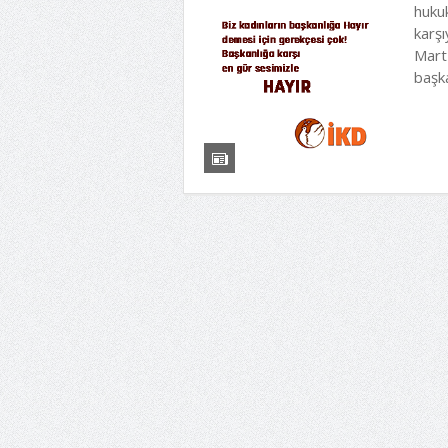
hukuk
karşı
Mart
başka