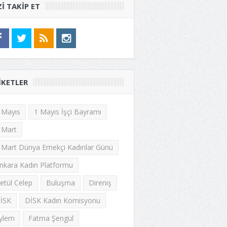
ZI TAKIP ET
IKETLER
 Mayıs
1 Mayıs İşçi Bayramı
 Mart
 Mart Dünya Emekçi Kadınlar Günü
nkara Kadın Platformu
etül Celep
Buluşma
Direniş
İSK
DİSK Kadın Komisyonu
ylem
Fatma Şengül