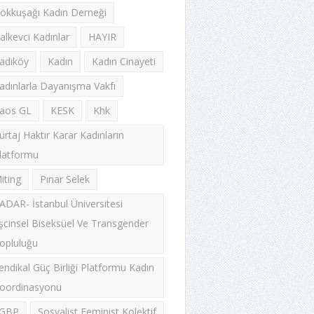
ökkuşağı Kadın Derneği
alkevci Kadınlar
HAYIR
adıköy
Kadın
Kadın Cinayeti
adınlarla Dayanışma Vakfı
aos GL
KESK
Khk
ürtaj Haktır Karar Kadınların
latformu
iting
Pınar Selek
ADAR- İstanbul Üniversitesi
şcinsel Biseksüel Ve Transgender
opluluğu
endikal Güç Birliği Platformu Kadın
oordinasyonu
GBP
Sosyalist Feminist Kolektif