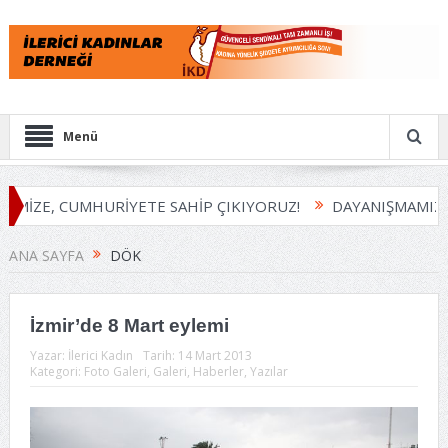
Menü
EMİZE, CUMHURİYETE SAHİP ÇIKIYORUZ!
DAYANIŞMAMIZI 
ANA SAYFA
DÖK
İzmir’de 8 Mart eylemi
Yazar:
İlerici Kadın
Tarih:
14 Mart 2013
Kategori:
Foto Galeri
,
Galeri
,
Haberler
,
Yazılar