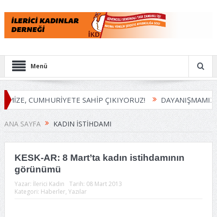
Menü
EMİZE, CUMHURİYETE SAHİP ÇIKIYORUZ!
DAYANIŞMAMIZI 
ANA SAYFA
KADIN İSTIHDAMI
KESK-AR: 8 Mart’ta kadın istihdamının
görünümü
Yazar:
İlerici Kadın
Tarih:
08 Mart 2013
Kategori:
Haberler
,
Yazılar