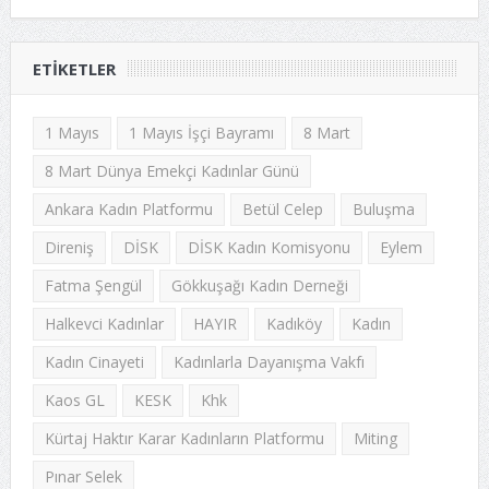
ETIKETLER
1 Mayıs
1 Mayıs İşçi Bayramı
8 Mart
8 Mart Dünya Emekçi Kadınlar Günü
Ankara Kadın Platformu
Betül Celep
Buluşma
Direniş
DİSK
DİSK Kadın Komisyonu
Eylem
Fatma Şengül
Gökkuşağı Kadın Derneği
Halkevci Kadınlar
HAYIR
Kadıköy
Kadın
Kadın Cinayeti
Kadınlarla Dayanışma Vakfı
Kaos GL
KESK
Khk
Kürtaj Haktır Karar Kadınların Platformu
Miting
Pınar Selek