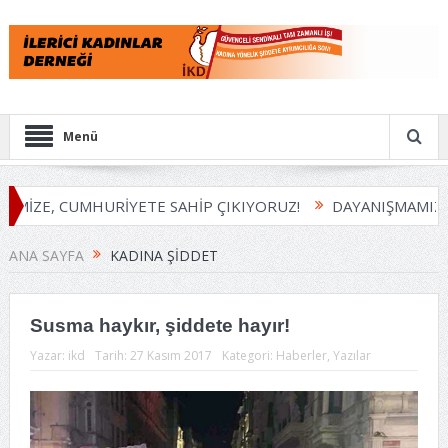
Menü
EMİZE, CUMHURİYETE SAHİP ÇIKIYORUZ!
DAYANIŞMAMIZI 
ANA SAYFA
KADINA ŞIDDET
Susma haykır, şiddete hayır!
Yazar:
ikd
Tarih:
27 Kasım 2017
Kategori:
Haberler
,
Yazılar