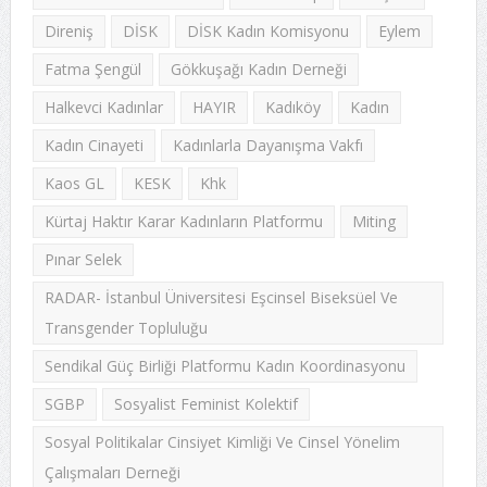
Direniş
DİSK
DİSK Kadın Komisyonu
Eylem
Fatma Şengül
Gökkuşağı Kadın Derneği
Halkevci Kadınlar
HAYIR
Kadıköy
Kadın
Kadın Cinayeti
Kadınlarla Dayanışma Vakfı
Kaos GL
KESK
Khk
Kürtaj Haktır Karar Kadınların Platformu
Miting
Pınar Selek
RADAR- İstanbul Üniversitesi Eşcinsel Biseksüel Ve
Transgender Topluluğu
Sendikal Güç Birliği Platformu Kadın Koordinasyonu
SGBP
Sosyalist Feminist Kolektif
Sosyal Politikalar Cinsiyet Kimliği Ve Cinsel Yönelim
Çalışmaları Derneği