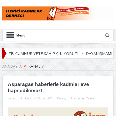
Menü
EMİZE, CUMHURİYETE SAHİP ÇIKIYORUZ!
DAYANIŞMAMIZI
ANA SAYFA
KANAL 7
Asparagas haberlerle kadınlar eve
hapsedilemez!
Yazar:
ikd
Tarih:
08 Şubat 2017
Kategori:
Haberler
,
Yazılar