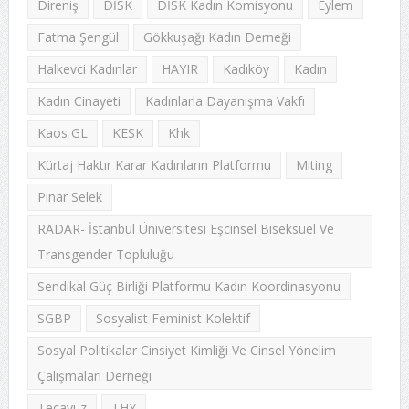
Direniş
DİSK
DİSK Kadın Komisyonu
Eylem
Fatma Şengül
Gökkuşağı Kadın Derneği
Halkevci Kadınlar
HAYIR
Kadıköy
Kadın
Kadın Cinayeti
Kadınlarla Dayanışma Vakfı
Kaos GL
KESK
Khk
Kürtaj Haktır Karar Kadınların Platformu
Miting
Pınar Selek
RADAR- İstanbul Üniversitesi Eşcinsel Biseksüel Ve
Transgender Topluluğu
Sendikal Güç Birliği Platformu Kadın Koordinasyonu
SGBP
Sosyalist Feminist Kolektif
Sosyal Politikalar Cinsiyet Kimliği Ve Cinsel Yönelim
Çalışmaları Derneği
Tecavüz
THY