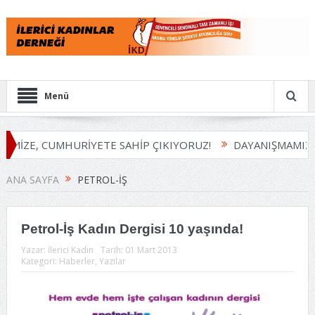
Menü
EMİZE, CUMHURİYETE SAHİP ÇIKIYORUZ!
DAYANIŞMAMIZI
ANA SAYFA
PETROL-İŞ
Petrol-İş Kadın Dergisi 10 yaşında!
Yazar:
İlerici Kadın
Tarih:
01 Mart 2013
Kategori:
Haberler
,
Yazılar