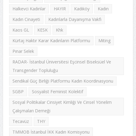
Halkevci Kadınlar
HAYIR
Kadıköy
Kadın
Kadın Cinayeti
Kadınlarla Dayanışma Vakfı
Kaos GL
KESK
Khk
Kürtaj Haktır Karar Kadınların Platformu
Miting
Pınar Selek
RADAR- İstanbul Üniversitesi Eşcinsel Biseksüel Ve
Transgender Topluluğu
Sendikal Güç Birliği Platformu Kadın Koordinasyonu
SGBP
Sosyalist Feminist Kolektif
Sosyal Politikalar Cinsiyet Kimliği Ve Cinsel Yönelim
Çalışmaları Derneği
Tecavüz
THY
TMMOB İstanbul İKK Kadın Komisyonu