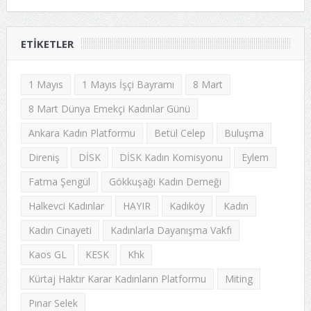
ETIKETLER
1 Mayıs
1 Mayıs İşçi Bayramı
8 Mart
8 Mart Dünya Emekçi Kadınlar Günü
Ankara Kadın Platformu
Betül Celep
Buluşma
Direniş
DİSK
DİSK Kadın Komisyonu
Eylem
Fatma Şengül
Gökkuşağı Kadın Derneği
Halkevci Kadınlar
HAYIR
Kadıköy
Kadın
Kadın Cinayeti
Kadınlarla Dayanışma Vakfı
Kaos GL
KESK
Khk
Kürtaj Haktır Karar Kadınların Platformu
Miting
Pınar Selek