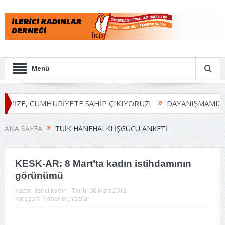
Menü
EMİZE, CUMHURİYETE SAHİP ÇIKIYORUZ!
DAYANIŞMAMIZI 
ANA SAYFA
TÜİK HANEHALKI İŞGÜCÜ ANKETI
KESK-AR: 8 Mart’ta kadın istihdamının
görünümü
Yazar:
İlerici Kadın
Tarih:
08 Mart 2013
Kategori:
Haberler
,
Yazılar