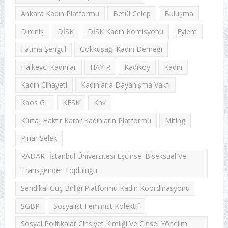
Ankara Kadın Platformu
Betül Celep
Buluşma
Direniş
DİSK
DİSK Kadın Komisyonu
Eylem
Fatma Şengül
Gökkuşağı Kadın Derneği
Halkevci Kadınlar
HAYIR
Kadıköy
Kadın
Kadın Cinayeti
Kadınlarla Dayanışma Vakfı
Kaos GL
KESK
Khk
Kürtaj Haktır Karar Kadınların Platformu
Miting
Pınar Selek
RADAR- İstanbul Üniversitesi Eşcinsel Biseksüel Ve
Transgender Topluluğu
Sendikal Güç Birliği Platformu Kadın Koordinasyonu
SGBP
Sosyalist Feminist Kolektif
Sosyal Politikalar Cinsiyet Kimliği Ve Cinsel Yönelim