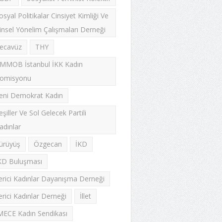
osyal Politikalar Cinsiyet Kimliği Ve
insel Yönelim Çalışmaları Derneği
ecavüz
THY
MMOB İstanbul İKK Kadın
omisyonu
eni Demokrat Kadın
eşiller Ve Sol Gelecek Partili
adınlar
ürüyüş
Özgecan
İKD
KD Buluşması
lerici Kadınlar Dayanışma Derneği
lerici Kadınlar Derneği
İllet
MECE Kadın Sendikası