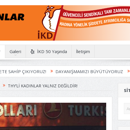
r
Galeri
İKD 50 Yaşında
İletişim
 ÇIKIYORUZ!
DAYANIŞMAMIZI BÜYÜTÜYORUZ
HAYDİ 
I
THY’LI KADINLAR YALNIZ DEĞILDIR!
SI