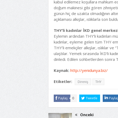
kabul edilemez koşullara mahkum ede
doğum makinesi gibi gören zihniye
günün hiç de uzakta olmadığının altını 
açıklaması alkışlar, ıslıklarla son buld
THY’li kadınlar İKD genel merkez
Eylemin ardından THY’li kadınları mü
kadınlar, eyleme gelen tüm THY eme
THY’li emekçiler alkışlar, ıslıklar ve
ulaştılar. Yemek sırasında İKD’li kadı
dinledi. Edilen sohbetlerden sonra T
Kaynak:
http://yenidunya.biz/
Etiketler:
Direniş
THY
Paylaş
0
Tweetle
Payla
Önceki