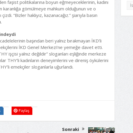
n faşist politikalarına boyun eğmeyeceklerinin, kadını
İ
tin karanlığa gömülmeye mahkum olduğunun ve o
çizdi. “Bizler haklıyız, kazanacağız.” şiarıyla basın
u.
indeydi
cadelelerinin başından beri yalnız bırakmayan İKD’li
kçilerini İKD Genel Merkezi’ne yemeğe davet etti.
 “THY işçisi yalnız değildir” sloganları eşliğinde merkeze
nlar THY’li kadınların deneyimlerini ve direniş öykülerini
HY’li emekçiler sloganlarla uğurlandı.
ş
Paylaş
Sonraki