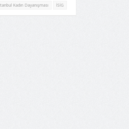
stanbul Kadın Dayanışması
İSİG