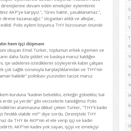
e direnişlerine devam eden emekçiler eylemlerini
S
dınız AKP’ye karşıyız.”, “Grev haktır, yasaklanamaz.”,
C
direne kazanacağız.” sloganları atıldı ve alkışlar,
 edildi. Polis eylem boyunca THY bürosunun önünde
T
T
dın hem işçi düşmanı
K
masını okuyan Emel Türker, toplumun erkek egemen ve
ların daha fazla şiddet ve baskıya maruz kaldığını
Y
nı, işe iadelerini istediklerini söyleyerek kabin çalışanı
Y
ek çok sağlık sorunuyla karşılaştıklarından ve THY’nin
K
aman haklıdır” politikası yüzünden tacize maruz
Y
kem kuruluna “kadının bebeklisi, erkeğin göbeklisi; bal
İ
a erde ya yerde” gibi vecizelerle tanıdığımız Polis
İ
dıklı’nın atanmasına dikkat çeken Türker, “THY’li kadın
 Fındıklı olabilir mi?” diye sordu. Direnişteki THY
İ
maz da THY ile AKP’nin el ele verip işçi ve kadın
İ
lirtti. AKP’nin kadını yok sayan, işçiyi ve emekçiyi