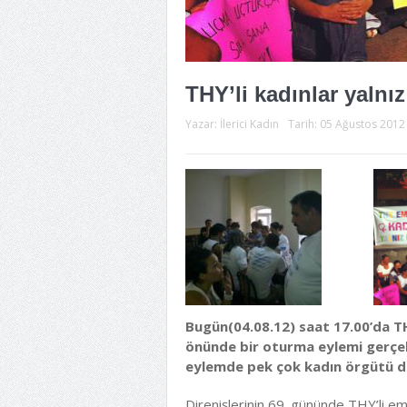
THY’li kadınlar yalnız
Yazar:
İlerici Kadın
Tarih:
05 Ağustos 2012
Bugün(04.08.12) saat 17.00’da TH
önünde bir oturma eylemi gerçekl
eylemde pek çok kadın örgütü de 
Direnişlerinin 69. gününde THY’li e