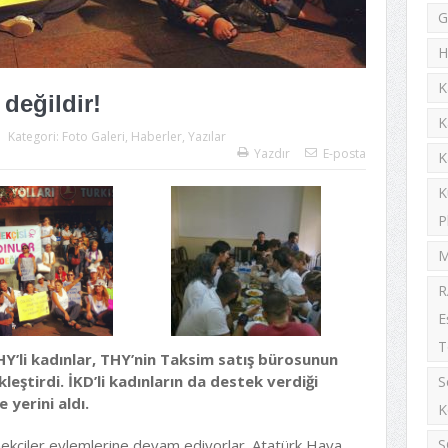
G
H
K
 değildir!
K
Kategori:
Foto Galeri
,
Haberler
,
Yazılar
Yazdır
E-posta
K
K
P
M
R
E
T
Y’li kadınlar, THY’nin Taksim satış bürosunun
eştirdi. İKD’li kadınların da destek verdiği
S
yerini aldı.
K
mekçiler eylemlerine devam ediyorlar. Atatürk Hava
S