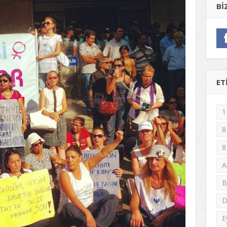
BI
ET
1
8
8
A
B
D
E