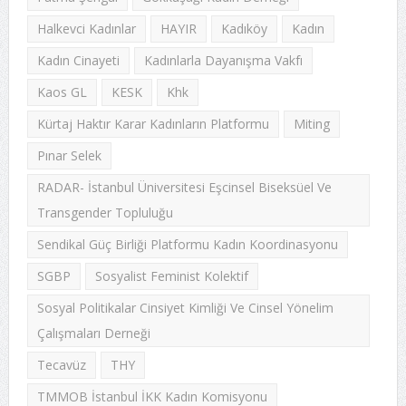
Halkevci Kadınlar
HAYIR
Kadıköy
Kadın
Kadın Cinayeti
Kadınlarla Dayanışma Vakfı
Kaos GL
KESK
Khk
Kürtaj Haktır Karar Kadınların Platformu
Miting
Pınar Selek
RADAR- İstanbul Üniversitesi Eşcinsel Biseksüel Ve
Transgender Topluluğu
Sendikal Güç Birliği Platformu Kadın Koordinasyonu
SGBP
Sosyalist Feminist Kolektif
Sosyal Politikalar Cinsiyet Kimliği Ve Cinsel Yönelim
Çalışmaları Derneği
Tecavüz
THY
TMMOB İstanbul İKK Kadın Komisyonu