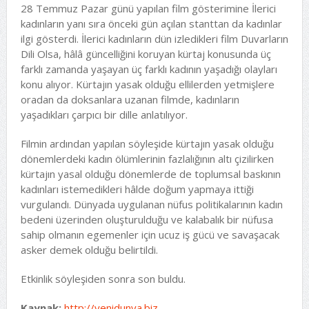
28 Temmuz Pazar günü yapılan film gösterimine İlerici
kadınların yanı sıra önceki gün açılan stanttan da kadınlar
ilgi gösterdi. İlerici kadınların dün izledikleri film Duvarların
Dili Olsa, hâlâ güncelliğini koruyan kürtaj konusunda üç
farklı zamanda yaşayan üç farklı kadının yaşadığı olayları
konu alıyor. Kürtajın yasak olduğu ellilerden yetmişlere
oradan da doksanlara uzanan filmde, kadınların
yaşadıkları çarpıcı bir dille anlatılıyor.
Filmin ardından yapılan söyleşide kürtajın yasak olduğu
dönemlerdeki kadın ölümlerinin fazlalığının altı çizilirken
kürtajın yasal olduğu dönemlerde de toplumsal baskının
kadınları istemedikleri hâlde doğum yapmaya ittiği
vurgulandı. Dünyada uygulanan nüfus politikalarının kadın
bedeni üzerinden oluşturulduğu ve kalabalık bir nüfusa
sahip olmanın egemenler için ucuz iş gücü ve savaşacak
asker demek olduğu belirtildi.
Etkinlik söyleşiden sonra son buldu.
Kaynak:
http://yenidunya.biz