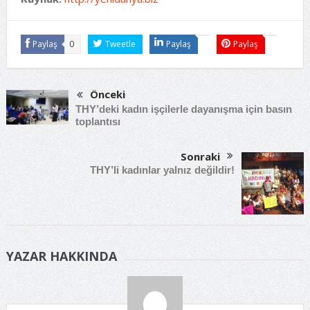
Paylaş
0
Tweetle
Paylaş
Paylaş
Önceki
THY’deki kadın işçilerle dayanışma için basın
toplantısı
Sonraki
THY’li kadınlar yalnız değildir!
YAZAR HAKKINDA