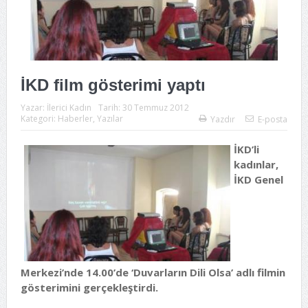
İKD film gösterimi yaptı
Yazar:
İlerici Kadın
Tarih:
30 Temmuz 2012
Kategori:
Haberler
,
Yazılar
Yazdır
E-posta
İKD’li
kadınlar,
İKD Genel
Merkezi’nde 14.00’de ‘Duvarların Dili Olsa’ adlı filmin
gösterimini gerçekleştirdi.