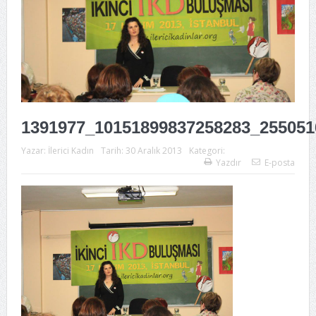
1391977_10151899837258283_255051
Yazar:
İlerici Kadın
Tarih:
30 Aralık 2013
Kategori:
Yazdır
E-posta