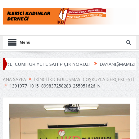
Menü
İZE, CUMHURİYETE SAHİP ÇIKIYORUZ!
DAYANIŞMAMIZI B
ANA SAYFA
İKINCI İKD BULUŞMASI COŞKUYLA GERÇEKLEŞTI
1391977_10151899837258283_255051626_N