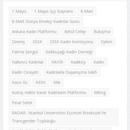
1 Mayıs
1 Mayıs İşçi Bayramı
8 Mart
8 Mart Dünya Emekçi Kadınlar Günü
Ankara Kadın Platformu
Betül Celep
Buluşma
Direniş
DİSK
DİSK Kadın Komisyonu
Eylem
Fatma Şengül
Gökkuşağı Kadın Derneği
Halkevci Kadınlar
HAYIR
Kadıköy
Kadın
Kadın Cinayeti
Kadınlarla Dayanışma Vakfı
Kaos GL
KESK
Khk
Kürtaj Haktır Karar Kadınların Platformu
Miting
Pınar Selek
RADAR- İstanbul Üniversitesi Eşcinsel Biseksüel Ve
Transgender Topluluğu