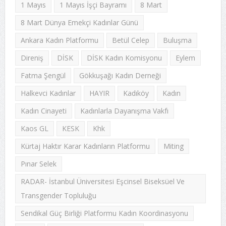
1 Mayıs
1 Mayıs İşçi Bayramı
8 Mart
8 Mart Dünya Emekçi Kadınlar Günü
Ankara Kadın Platformu
Betül Celep
Buluşma
Direniş
DİSK
DİSK Kadın Komisyonu
Eylem
Fatma Şengül
Gökkuşağı Kadın Derneği
Halkevci Kadınlar
HAYIR
Kadıköy
Kadın
Kadın Cinayeti
Kadınlarla Dayanışma Vakfı
Kaos GL
KESK
Khk
Kürtaj Haktır Karar Kadınların Platformu
Miting
Pınar Selek
RADAR- İstanbul Üniversitesi Eşcinsel Biseksüel Ve
Transgender Topluluğu
Sendikal Güç Birliği Platformu Kadın Koordinasyonu