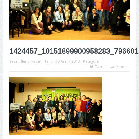
1424457_10151899900958283_796601
Yazar:
İlerici Kadın
Tarih:
30 Aralık 2013
Kategori:
Yazdır
E-posta