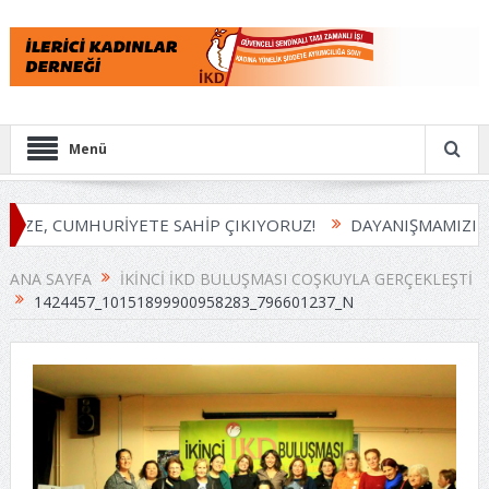
Menü
İZE, CUMHURİYETE SAHİP ÇIKIYORUZ!
DAYANIŞMAMIZI B
ANA SAYFA
İKINCI İKD BULUŞMASI COŞKUYLA GERÇEKLEŞTI
1424457_10151899900958283_796601237_N