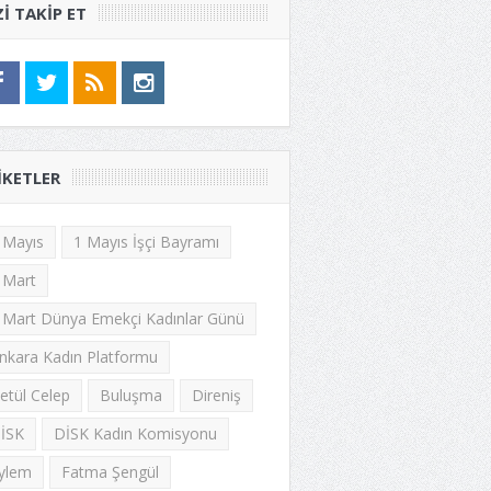
ZI TAKIP ET
IKETLER
 Mayıs
1 Mayıs İşçi Bayramı
 Mart
 Mart Dünya Emekçi Kadınlar Günü
nkara Kadın Platformu
etül Celep
Buluşma
Direniş
İSK
DİSK Kadın Komisyonu
ylem
Fatma Şengül