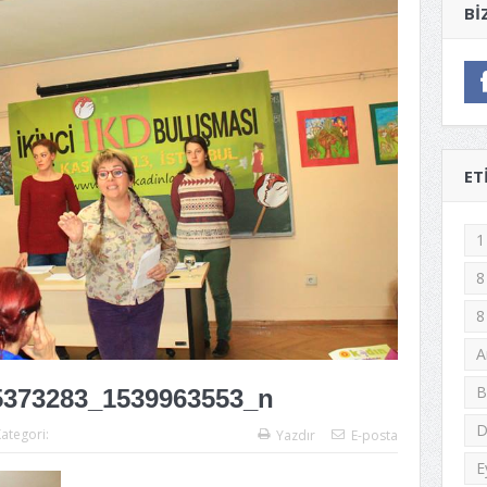
BI
ET
1
8
8
A
B
5373283_1539963553_n
D
ategori:
Yazdır
E-posta
E