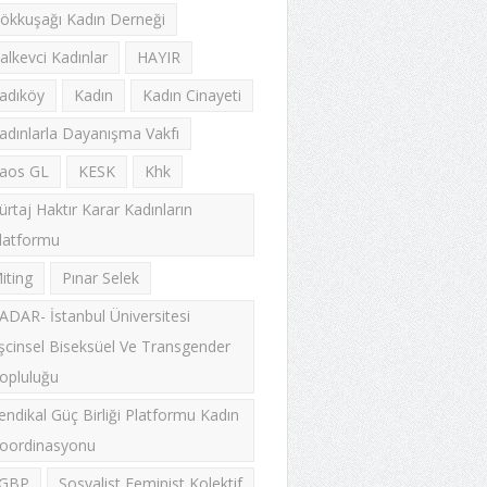
ökkuşağı Kadın Derneği
alkevci Kadınlar
HAYIR
adıköy
Kadın
Kadın Cinayeti
adınlarla Dayanışma Vakfı
aos GL
KESK
Khk
ürtaj Haktır Karar Kadınların
latformu
iting
Pınar Selek
ADAR- İstanbul Üniversitesi
şcinsel Biseksüel Ve Transgender
opluluğu
endikal Güç Birliği Platformu Kadın
oordinasyonu
GBP
Sosyalist Feminist Kolektif