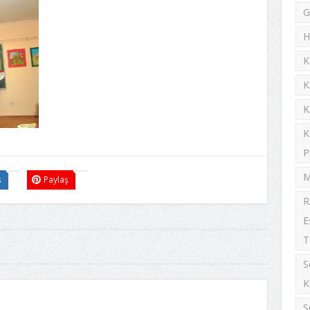
G
H
K
K
K
K
P
M
ş
Paylaş
R
E
T
S
K
S