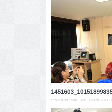
1451603_1015189983
Yazar:
İlerici Kadın
Tarih:
30 Aralık 2013
K