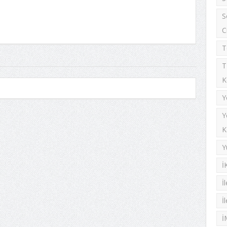
S
C
T
T
K
Y
Y
K
Y
İ
İ
İ
İ