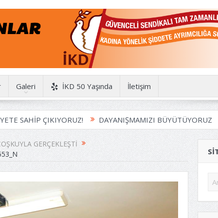
r
Galeri
İKD 50 Yaşında
İletişim
SAHİP ÇIKIYORUZ!
DAYANIŞMAMIZI BÜYÜTÜYORUZ
HA
 COŞKUYLA GERÇEKLEŞTI
SI
553_N