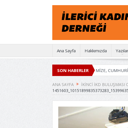
Ana Sayfa
Hakkımızda
Yazıla
İKD 50 YAŞINDA
EMEĞİMİZE, İRADEMİZE, CUMHURİYETE 
SON HABERLER
ANA SAYFA
İKINCI İKD BULUŞMASI
1451603_10151899835373283_1539963