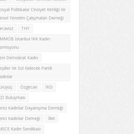
osyal Politikalar Cinsiyet Kimliği Ve
insel Yönelim Çalışmaları Derneği
ecavüz
THY
MMOB İstanbul İKK Kadın
omisyonu
eni Demokrat Kadın
eşiller Ve Sol Gelecek Partili
adınlar
ürüyüş
Özgecan
İKD
KD Buluşması
lerici Kadınlar Dayanışma Derneği
lerici Kadınlar Derneği
İllet
MECE Kadın Sendikası