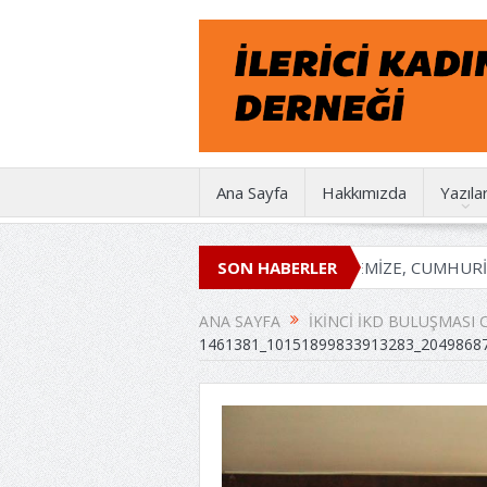
Ana Sayfa
Hakkımızda
Yazıla
İKD 50 YAŞINDA
EMEĞİMİZE, İRADEMİZE, CUMHURİYETE 
SON HABERLER
ANA SAYFA
İKINCI İKD BULUŞMASI
1461381_10151899833913283_2049868