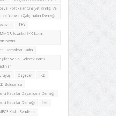
osyal Politikalar Cinsiyet Kimliği Ve
insel Yönelim Çalışmaları Derneği
ecavüz
THY
MMOB İstanbul İKK Kadın
omisyonu
eni Demokrat Kadın
eşiller Ve Sol Gelecek Partili
adınlar
ürüyüş
Özgecan
İKD
KD Buluşması
lerici Kadınlar Dayanışma Derneği
lerici Kadınlar Derneği
İllet
MECE Kadın Sendikası