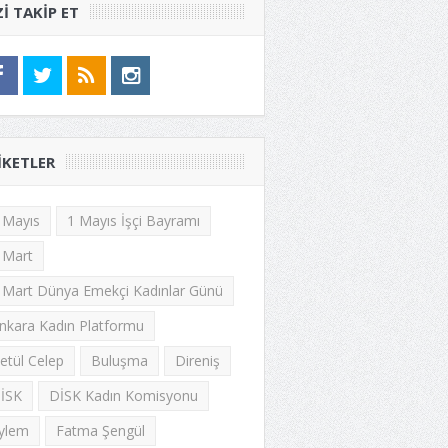
ZI TAKIP ET
IKETLER
 Mayıs
1 Mayıs İşçi Bayramı
 Mart
 Mart Dünya Emekçi Kadınlar Günü
nkara Kadın Platformu
etül Celep
Buluşma
Direniş
İSK
DİSK Kadın Komisyonu
ylem
Fatma Şengül