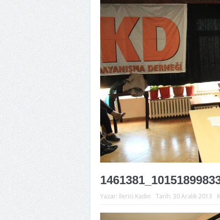
1461381_1015189983
Yazar:
İlerici Kadın
Tarih:
30 Aralık 2013
K