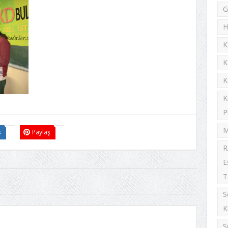
G
H
K
K
K
K
P
M
ş
Paylaş
R
E
T
S
K
S