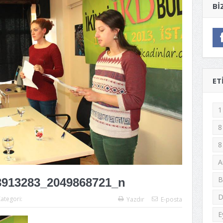
BI
ET
1
8
8
A
B
3913283_2049868721_n
D
ategori:
Yazdır
E-posta
E