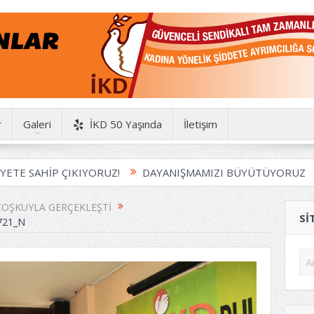
r
Galeri
İKD 50 Yaşında
İletişim
SAHİP ÇIKIYORUZ!
DAYANIŞMAMIZI BÜYÜTÜYORUZ
HA
 COŞKUYLA GERÇEKLEŞTI
SI
721_N