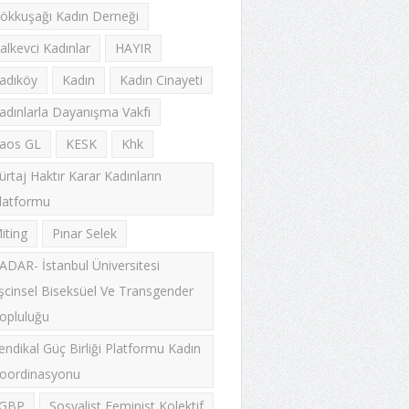
ökkuşağı Kadın Derneği
alkevci Kadınlar
HAYIR
adıköy
Kadın
Kadın Cinayeti
adınlarla Dayanışma Vakfı
aos GL
KESK
Khk
ürtaj Haktır Karar Kadınların
latformu
iting
Pınar Selek
ADAR- İstanbul Üniversitesi
şcinsel Biseksüel Ve Transgender
opluluğu
endikal Güç Birliği Platformu Kadın
oordinasyonu
GBP
Sosyalist Feminist Kolektif