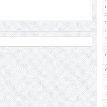
S
C
T
T
K
Y
Y
K
Y
İ
İ
İ
İ