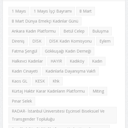
1 Mayıs
1 Mayıs İşçi Bayramı
8 Mart
8 Mart Dünya Emekçi Kadınlar Günü
Ankara Kadın Platformu
Betül Celep
Buluşma
Direniş
DİSK
DİSK Kadın Komisyonu
Eylem
Fatma Şengül
Gökkuşağı Kadın Derneği
Halkevci Kadınlar
HAYIR
Kadıköy
Kadın
Kadın Cinayeti
Kadınlarla Dayanışma Vakfı
Kaos GL
KESK
Khk
Kürtaj Haktır Karar Kadınların Platformu
Miting
Pınar Selek
RADAR- İstanbul Üniversitesi Eşcinsel Biseksüel Ve
Transgender Topluluğu