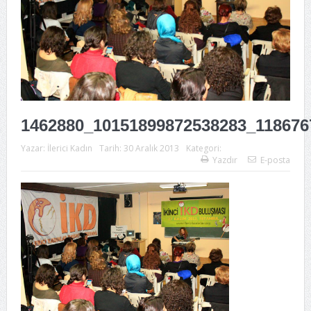
1462880_10151899872538283_118676
Yazar:
İlerici Kadın
Tarih:
30 Aralık 2013
Kategori:
Yazdır
E-posta