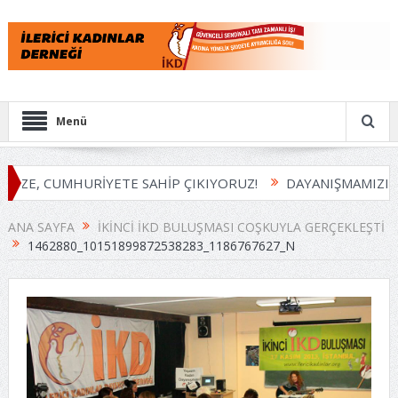
Menü
İZE, CUMHURİYETE SAHİP ÇIKIYORUZ!
DAYANIŞMAMIZI B
ANA SAYFA
İKINCI İKD BULUŞMASI COŞKUYLA GERÇEKLEŞTI
1462880_10151899872538283_1186767627_N