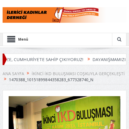
Menü
İZE, CUMHURİYETE SAHİP ÇIKIYORUZ!
DAYANIŞMAMIZI B
ANA SAYFA
İKINCI İKD BULUŞMASI COŞKUYLA GERÇEKLEŞTI
1470388_10151899844358283_677328740_N