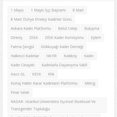
1 Mayıs
1 Mayıs İşçi Bayramı
8 Mart
8 Mart Dünya Emekçi Kadınlar Günü
Ankara Kadın Platformu
Betül Celep
Buluşma
Direniş
DİSK
DİSK Kadın Komisyonu
Eylem
Fatma Şengül
Gökkuşağı Kadın Derneği
Halkevci Kadınlar
HAYIR
Kadıköy
Kadın
Kadın Cinayeti
Kadınlarla Dayanışma Vakfı
Kaos GL
KESK
Khk
Kürtaj Haktır Karar Kadınların Platformu
Miting
Pınar Selek
RADAR- İstanbul Üniversitesi Eşcinsel Biseksüel Ve
Transgender Topluluğu