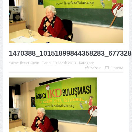
1470388_10151899844358283_677328
Yazar:
İlerici Kadın
Tarih:
30 Aralık 2013
Kategori:
Yazdır
E-posta