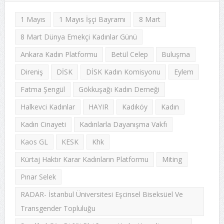
1 Mayıs
1 Mayıs İşçi Bayramı
8 Mart
8 Mart Dünya Emekçi Kadınlar Günü
Ankara Kadın Platformu
Betül Celep
Buluşma
Direniş
DİSK
DİSK Kadın Komisyonu
Eylem
Fatma Şengül
Gökkuşağı Kadın Derneği
Halkevci Kadınlar
HAYIR
Kadıköy
Kadın
Kadın Cinayeti
Kadınlarla Dayanışma Vakfı
Kaos GL
KESK
Khk
Kürtaj Haktır Karar Kadınların Platformu
Miting
Pınar Selek
RADAR- İstanbul Üniversitesi Eşcinsel Biseksüel Ve
Transgender Topluluğu