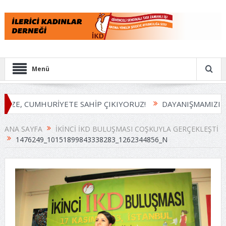
Menü
İZE, CUMHURİYETE SAHİP ÇIKIYORUZ!
DAYANIŞMAMIZI B
ANA SAYFA
İKINCI İKD BULUŞMASI COŞKUYLA GERÇEKLEŞTI
1476249_10151899843338283_1262344856_N