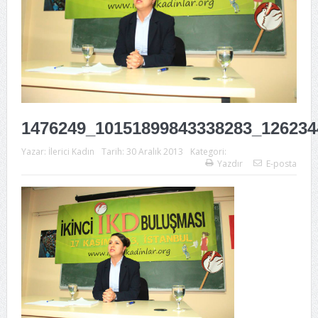
1476249_10151899843338283_126234
Yazar:
İlerici Kadın
Tarih:
30 Aralık 2013
Kategori:
Yazdır
E-posta