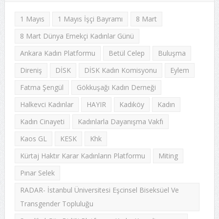
1 Mayıs
1 Mayıs İşçi Bayramı
8 Mart
8 Mart Dünya Emekçi Kadınlar Günü
Ankara Kadın Platformu
Betül Celep
Buluşma
Direniş
DİSK
DİSK Kadın Komisyonu
Eylem
Fatma Şengül
Gökkuşağı Kadın Derneği
Halkevci Kadınlar
HAYIR
Kadıköy
Kadın
Kadın Cinayeti
Kadınlarla Dayanışma Vakfı
Kaos GL
KESK
Khk
Kürtaj Haktır Karar Kadınların Platformu
Miting
Pınar Selek
RADAR- İstanbul Üniversitesi Eşcinsel Biseksüel Ve
Transgender Topluluğu