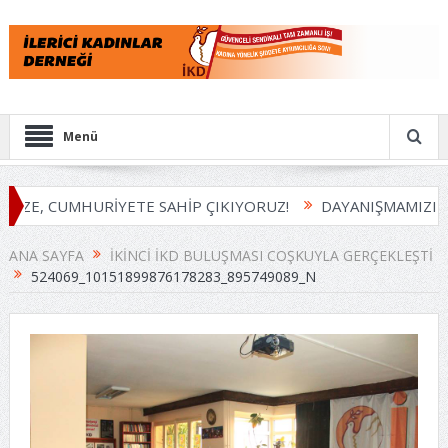
Menü
İZE, CUMHURİYETE SAHİP ÇIKIYORUZ!
DAYANIŞMAMIZI B
ANA SAYFA
İKINCI İKD BULUŞMASI COŞKUYLA GERÇEKLEŞTI
524069_10151899876178283_895749089_N