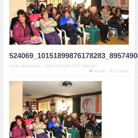
524069_10151899876178283_8957490
Yazar:
İlerici Kadın
Tarih:
30 Aralık 2013
Kategori:
Yazdır
E-posta