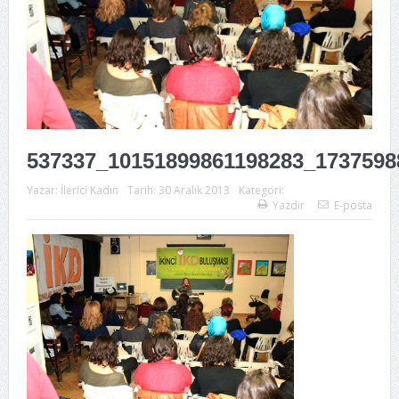
537337_10151899861198283_1737598
Yazar:
İlerici Kadın
Tarih:
30 Aralık 2013
Kategori:
Yazdır
E-posta