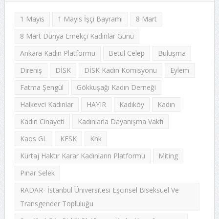
1 Mayıs
1 Mayıs İşçi Bayramı
8 Mart
8 Mart Dünya Emekçi Kadınlar Günü
Ankara Kadın Platformu
Betül Celep
Buluşma
Direniş
DİSK
DİSK Kadın Komisyonu
Eylem
Fatma Şengül
Gökkuşağı Kadın Derneği
Halkevci Kadınlar
HAYIR
Kadıköy
Kadın
Kadın Cinayeti
Kadınlarla Dayanışma Vakfı
Kaos GL
KESK
Khk
Kürtaj Haktır Karar Kadınların Platformu
Miting
Pınar Selek
RADAR- İstanbul Üniversitesi Eşcinsel Biseksüel Ve
Transgender Topluluğu