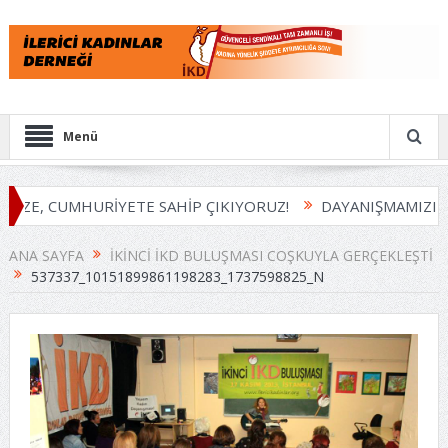
Menü
İZE, CUMHURİYETE SAHİP ÇIKIYORUZ!
DAYANIŞMAMIZI B
ANA SAYFA
İKINCI İKD BULUŞMASI COŞKUYLA GERÇEKLEŞTI
537337_10151899861198283_1737598825_N