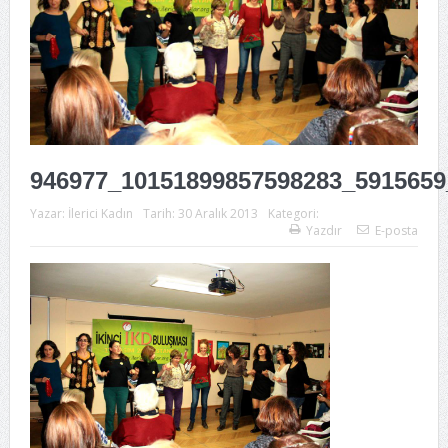
946977_10151899857598283_5915659
Yazar:
İlerici Kadın
Tarih:
30 Aralık 2013
Kategori:
Yazdır
E-posta