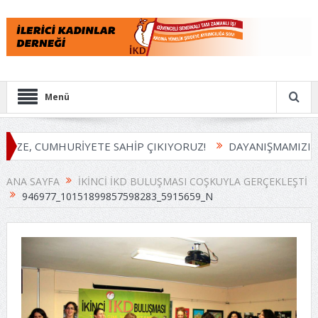
Menü
İZE, CUMHURİYETE SAHİP ÇIKIYORUZ!
DAYANIŞMAMIZI B
ANA SAYFA
İKINCI İKD BULUŞMASI COŞKUYLA GERÇEKLEŞTI
946977_10151899857598283_5915659_N