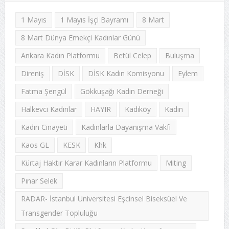
1 Mayıs
1 Mayıs İşçi Bayramı
8 Mart
8 Mart Dünya Emekçi Kadınlar Günü
Ankara Kadın Platformu
Betül Celep
Buluşma
Direniş
DİSK
DİSK Kadın Komisyonu
Eylem
Fatma Şengül
Gökkuşağı Kadın Derneği
Halkevci Kadınlar
HAYIR
Kadıköy
Kadın
Kadın Cinayeti
Kadınlarla Dayanışma Vakfı
Kaos GL
KESK
Khk
Kürtaj Haktır Karar Kadınların Platformu
Miting
Pınar Selek
RADAR- İstanbul Üniversitesi Eşcinsel Biseksüel Ve
Transgender Topluluğu