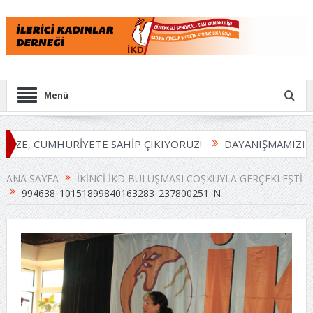
Menü
İZE, CUMHURİYETE SAHİP ÇIKIYORUZ!
DAYANIŞMAMIZI B
ANA SAYFA
İKINCI İKD BULUŞMASI COŞKUYLA GERÇEKLEŞTI
994638_10151899840163283_237800251_N