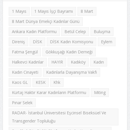
1 Mayıs
1 Mayıs İşçi Bayramı
8 Mart
8 Mart Dünya Emekçi Kadınlar Günü
Ankara Kadın Platformu
Betül Celep
Buluşma
Direniş
DİSK
DİSK Kadın Komisyonu
Eylem
Fatma Şengül
Gökkuşağı Kadın Derneği
Halkevci Kadınlar
HAYIR
Kadıköy
Kadın
Kadın Cinayeti
Kadınlarla Dayanışma Vakfı
Kaos GL
KESK
Khk
Kürtaj Haktır Karar Kadınların Platformu
Miting
Pınar Selek
RADAR- İstanbul Üniversitesi Eşcinsel Biseksüel Ve
Transgender Topluluğu