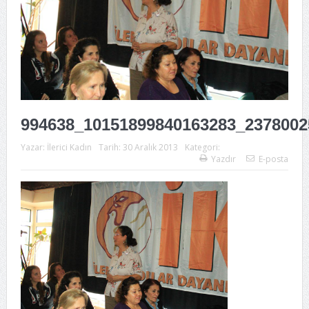
994638_10151899840163283_2378002
Yazar:
İlerici Kadın
Tarih:
30 Aralık 2013
Kategori:
Yazdır
E-posta