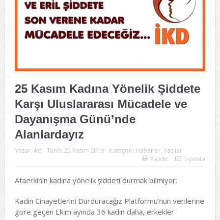
25 Kasım Kadına Yönelik Şiddete
Karşı Uluslararası Mücadele ve
Dayanışma Günü’nde
Alanlardayız
Yazar:
ikd
Tarih:
25 Kasım 2019
Kategori:
Haberler
,
Yazılar
Yazdır
E-posta
Ataerkinin kadına yönelik şiddeti durmak bilmiyor.
Kadın Cinayetlerini Durduracağız Platformu’nun verilerine
göre geçen Ekim ayında 36 kadın daha, erkekler