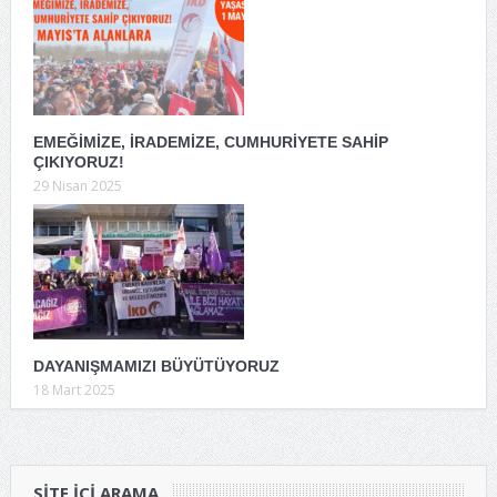
EMEĞİMİZE, İRADEMİZE, CUMHURİYETE SAHİP
ÇIKIYORUZ!
29 Nisan 2025
DAYANIŞMAMIZI BÜYÜTÜYORUZ
18 Mart 2025
SITE IÇI ARAMA