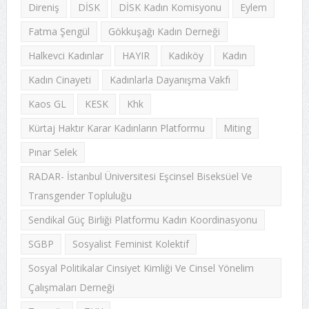
Direniş
DİSK
DİSK Kadın Komisyonu
Eylem
Fatma Şengül
Gökkuşağı Kadın Derneği
Halkevci Kadınlar
HAYIR
Kadıköy
Kadın
Kadın Cinayeti
Kadınlarla Dayanışma Vakfı
Kaos GL
KESK
Khk
Kürtaj Haktır Karar Kadınların Platformu
Miting
Pınar Selek
RADAR- İstanbul Üniversitesi Eşcinsel Biseksüel Ve
Transgender Topluluğu
Sendikal Güç Birliği Platformu Kadın Koordinasyonu
SGBP
Sosyalist Feminist Kolektif
Sosyal Politikalar Cinsiyet Kimliği Ve Cinsel Yönelim
Çalışmaları Derneği