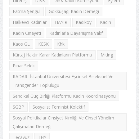
Direniş
DİSK
DİSK Kadın Komisyonu
Eylem
Fatma Şengül
Gökkuşağı Kadın Derneği
Halkevci Kadınlar
HAYIR
Kadıköy
Kadın
Kadın Cinayeti
Kadınlarla Dayanışma Vakfı
Kaos GL
KESK
Khk
Kürtaj Haktır Karar Kadınların Platformu
Miting
Pınar Selek
RADAR- İstanbul Üniversitesi Eşcinsel Biseksüel Ve
Transgender Topluluğu
Sendikal Güç Birliği Platformu Kadın Koordinasyonu
SGBP
Sosyalist Feminist Kolektif
Sosyal Politikalar Cinsiyet Kimliği Ve Cinsel Yönelim
Çalışmaları Derneği
Tecavüz
THY