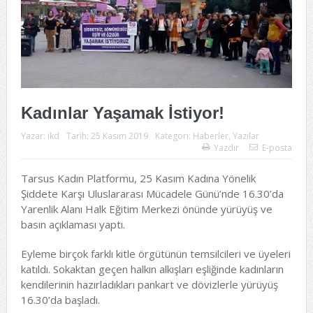
Kadınlar Yaşamak İstiyor!
Yazar:
ikd
Tarih:
25 Kasım 2019
Kategori:
Haberler
,
Yazılar
Yazdır
E-posta
Tarsus Kadın Platformu, 25 Kasım Kadına Yönelik
Şiddete Karşı Uluslararası Mücadele Günü’nde 16.30’da
Yarenlik Alanı Halk Eğitim Merkezi önünde yürüyüş ve
basın açıklaması yaptı.
Eyleme birçok farklı kitle örgütünün temsilcileri ve üyeleri
katıldı. Sokaktan geçen halkın alkışları eşliğinde kadınların
kendilerinin hazırladıkları pankart ve dövizlerle yürüyüş
16.30’da başladı.