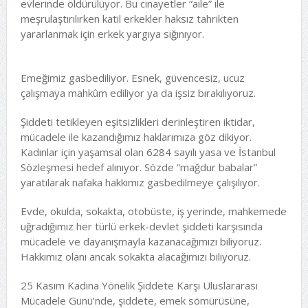
evlerinde öldürülüyor. Bu cinayetler “aile” ile
meşrulaştırılırken katil erkekler haksız tahrikten
yararlanmak için erkek yargıya sığınıyor.
Emeğimiz gasbediliyor. Esnek, güvencesiz, ucuz
çalışmaya mahkûm ediliyor ya da işsiz bırakılıyoruz.
Şiddeti tetikleyen eşitsizlikleri derinleştiren iktidar,
mücadele ile kazandığımız haklarımıza göz dikiyor.
Kadınlar için yaşamsal olan 6284 sayılı yasa ve İstanbul
Sözleşmesi hedef alınıyor. Sözde “mağdur babalar”
yaratılarak nafaka hakkımız gasbedilmeye çalışılıyor.
Evde, okulda, sokakta, otobüste, iş yerinde, mahkemede
uğradığımız her türlü erkek-devlet şiddeti karşısında
mücadele ve dayanışmayla kazanacağımızı biliyoruz.
Hakkımız olanı ancak sokakta alacağımızı biliyoruz.
25 Kasım Kadına Yönelik Şiddete Karşı Uluslararası
Mücadele Günü’nde, şiddete, emek sömürüsüne,