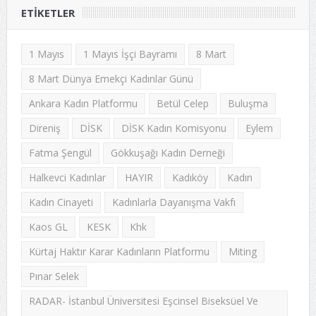
ETIKETLER
1 Mayıs
1 Mayıs İşçi Bayramı
8 Mart
8 Mart Dünya Emekçi Kadınlar Günü
Ankara Kadın Platformu
Betül Celep
Buluşma
Direniş
DİSK
DİSK Kadın Komisyonu
Eylem
Fatma Şengül
Gökkuşağı Kadın Derneği
Halkevci Kadınlar
HAYIR
Kadıköy
Kadın
Kadın Cinayeti
Kadınlarla Dayanışma Vakfı
Kaos GL
KESK
Khk
Kürtaj Haktır Karar Kadınların Platformu
Miting
Pınar Selek
RADAR- İstanbul Üniversitesi Eşcinsel Biseksüel Ve