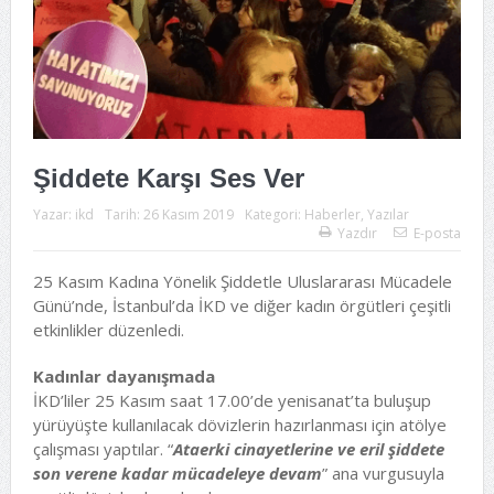
Şiddete Karşı Ses Ver
Yazar:
ikd
Tarih:
26 Kasım 2019
Kategori:
Haberler
,
Yazılar
Yazdır
E-posta
25 Kasım Kadına Yönelik Şiddetle Uluslararası Mücadele
Günü’nde, İstanbul’da İKD ve diğer kadın örgütleri çeşitli
etkinlikler düzenledi.
Kadınlar dayanışmada
İKD’liler 25 Kasım saat 17.00’de yenisanat’ta buluşup
yürüyüşte kullanılacak dövizlerin hazırlanması için atölye
çalışması yaptılar. “
Ataerki cinayetlerine ve eril şiddete
son verene kadar mücadeleye devam
” ana vurgusuyla