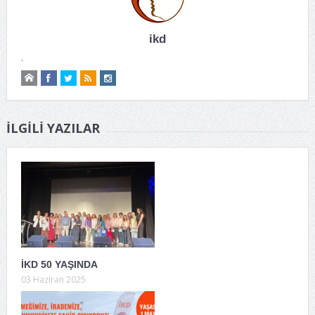
ikd
.
İLGILI YAZILAR
İKD 50 YAŞINDA
03 Haziran 2025