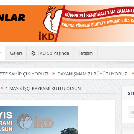
r
Galeri
İKD 50 Yaşında
İletişim
HİP ÇIKIYORUZ!
DAYANIŞMAMIZI BÜYÜTÜYORUZ
HAYD
1 MAYIS İŞÇI BAYRAMI KUTLU OLSUN!
SI