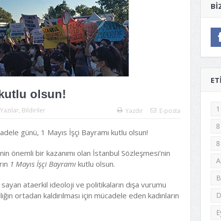
BI
ET
kutlu olsun!
1
Yazılar
,
Bildiriler
Yazdır
E-posta
8
adele günü, 1 Mayıs İşçi Bayramı kutlu olsun!
8
inin önemli bir kazanımı olan İstanbul Sözleşmesi’nin
A
rın
1 Mayıs İşçi Bayramı
kutlu olsun.
B
ık sayan ataerkil ideoloji ve politikaların dışa vurumu
ılığın ortadan kaldırılması için mücadele eden kadınların
D
E