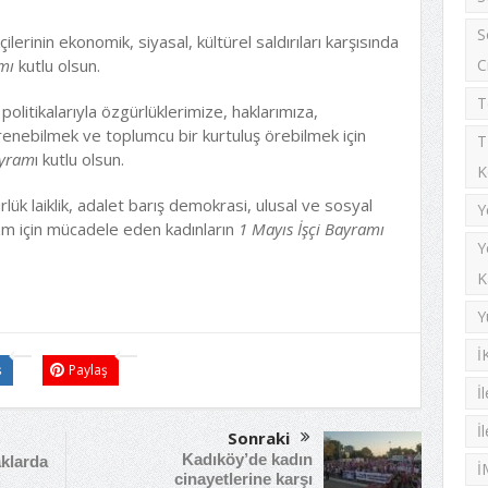
S
lerinin ekonomik, siyasal, kültürel saldırıları karşısında
mı
kutlu olsun.
C
T
litikalarıyla özgürlüklerimize, haklarımıza,
irenebilmek ve toplumcu bir kurtuluş örebilmek için
T
ayram
ı kutlu olsun.
K
ük laiklik, adalet barış demokrasi, ulusal ve sosyal
Y
izm için mücadele eden kadınların
1 Mayıs İşçi Bayramı
Y
K
Y
İ
ş
Paylaş
İ
İ
Sonraki
Kadıköy’de kadın
aklarda
İ
cinayetlerine karşı