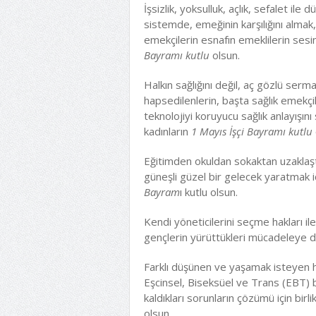
İşsizlik, yoksulluk, açlık, sefalet il
sistemde, emeğinin karşılığını almak,
emekçilerin esnafın emeklilerin sesin
Bayramı kutlu
olsun.
Halkın sağlığını değil, aç gözlü serm
hapsedilenlerin, başta sağlık emekçile
teknolojiyi koruyucu sağlık anlayışın
kadınların
1 Mayıs İşçi Bayramı kutlu
Eğitimden okuldan sokaktan uzaklaştırı
güneşli güzel bir gelecek yaratmak iç
Bayram
ı kutlu olsun.
Kendi yöneticilerini seçme hakları 
gençlerin yürüttükleri mücadeleye d
Farklı düşünen ve yaşamak isteyen h
Eşcinsel, Biseksüel ve Trans (EBT) 
kaldıkları sorunların çözümü için bir
olsun.