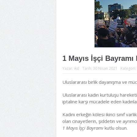
1 Mayıs İşçi Bayramı 
Yazar:
ikd
Tarih:
30 Nisan 2021
Kategori:
Uluslararası birlik dayanışma ve müc
Uluslararası kadın kurtuluşu hareket
iptaline karşı mücadele eden kadınla
Kadını erkeğin kölesi ikinci sınıf varl
olan cinayetlerin, şiddetin ve ayrımc
1 Mayıs İşçi Bayramı
kutlu olsun.