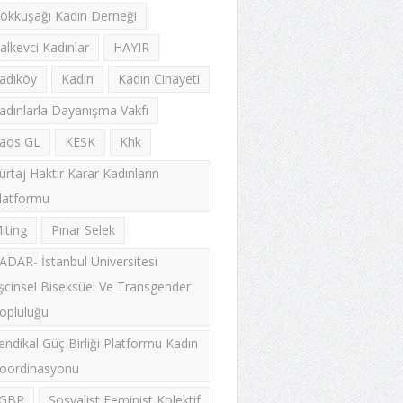
ökkuşağı Kadın Derneği
alkevci Kadınlar
HAYIR
adıköy
Kadın
Kadın Cinayeti
adınlarla Dayanışma Vakfı
aos GL
KESK
Khk
ürtaj Haktır Karar Kadınların
latformu
iting
Pınar Selek
ADAR- İstanbul Üniversitesi
şcinsel Biseksüel Ve Transgender
opluluğu
endikal Güç Birliği Platformu Kadın
oordinasyonu
GBP
Sosyalist Feminist Kolektif