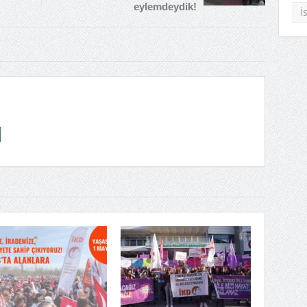
eylemdeydik!
İ