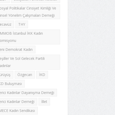
osyal Politikalar Cinsiyet Kimliği Ve
insel Yönelim Çalışmaları Derneği
ecavüz
THY
MMOB İstanbul İKK Kadın
omisyonu
eni Demokrat Kadın
eşiller Ve Sol Gelecek Partili
adınlar
ürüyüş
Özgecan
İKD
KD Buluşması
lerici Kadınlar Dayanışma Derneği
lerici Kadınlar Derneği
İllet
MECE Kadın Sendikası