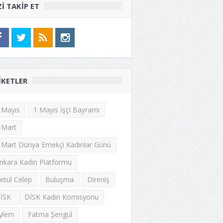
ZI TAKIP ET
IKETLER
 Mayıs
1 Mayıs İşçi Bayramı
 Mart
 Mart Dünya Emekçi Kadınlar Günü
nkara Kadın Platformu
etül Celep
Buluşma
Direniş
İSK
DİSK Kadın Komisyonu
ylem
Fatma Şengül