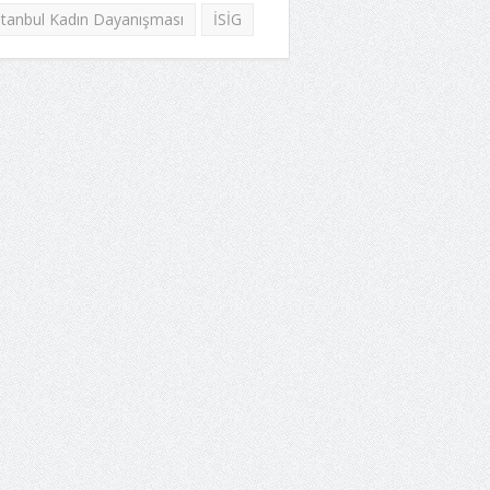
stanbul Kadın Dayanışması
İSİG