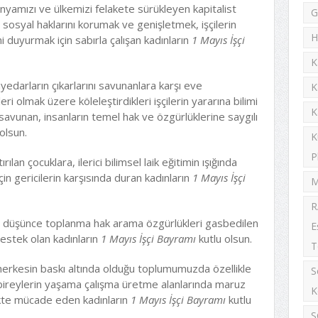
e dünyamızı ve ülkemizi felakete sürükleyen kapitalist
G
 sosyal haklarını korumak ve genişletmek, işçilerin
H
i duyurmak için sabırla çalışan kadınların
1 Mayıs İşçi
K
ayedarların çıkarlarını savunanlara karşı eve
K
ri olmak üzere köleleştirdikleri işçilerin yararına bilimi
K
ı savunan, insanların temel hak ve özgürlüklerine saygılı
olsun.
K
P
lan çocuklara, ilerici bilimsel laik eğitimin ışığında
in gericilerin karşısında duran kadınların
1 Mayıs İşçi
M
R
ile düşünce toplanma hak arama özgürlükleri gasbedilen
E
estek olan kadınların
1 Mayıs İşçi Bayramı
kutlu olsun.
T
erkesin baskı altında olduğu toplumumuzda özellikle
S
bireylerin yaşama çalışma üretme alanlarında maruz
K
likte mücade eden kadınların
1 Mayıs İşçi Bayramı
kutlu
S