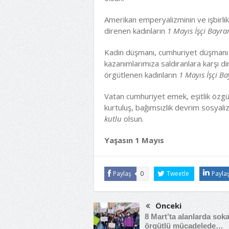
Amerikan emperyalizminin ve işbirlikçi
direnen kadınların
1 Mayıs İşçi Bayra
Kadın düşmanı, cumhuriyet düşmanı po
kazanımlarımıza saldıranlara karşı d
örgütlenen kadınların
1 Mayıs İşçi B
Vatan cumhuriyet emek, eşitlik özgürl
kurtuluş, bağımsızlık devrim sosyal
kutlu
olsun.
Yaşasın 1 Mayıs
Paylaş
0
Tweetle
Payla
Önceki
8 Mart’ta alanlarda sok
örgütlü mücadelede…