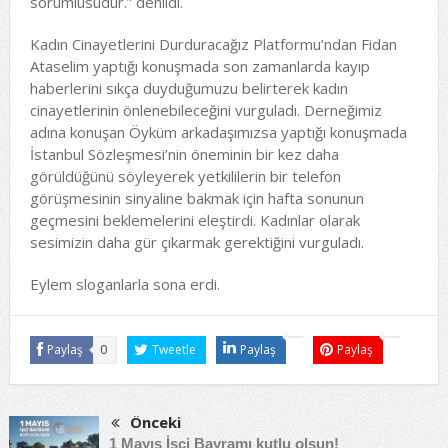
sorumlusudur.” denildi.
Kadın Cinayetlerini Durduracağız Platformu’ndan Fidan
Ataselim yaptığı konuşmada son zamanlarda kayıp
haberlerini sıkça duyduğumuzu belirterek kadın
cinayetlerinin önlenebileceğini vurguladı. Derneğimiz
adına konuşan Öyküm arkadaşımızsa yaptığı konuşmada
İstanbul Sözleşmesi’nin öneminin bir kez daha
görüldüğünü söyleyerek yetkililerin bir telefon
görüşmesinin sinyaline bakmak için hafta sonunun
geçmesini beklemelerini eleştirdi. Kadınlar olarak
sesimizin daha gür çıkarmak gerektiğini vurguladı.
Eylem sloganlarla sona erdi.
Paylaş
0
Tweetle
Paylaş
Paylaş
Önceki
1 Mayıs İşçi Bayramı kutlu olsun!