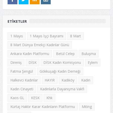
ETIKETLER
1 Mayıs
1 Mayıs İşçi Bayramı
8 Mart
8 Mart Dünya Emekçi Kadınlar Günü
Ankara Kadın Platformu
Betül Celep
Buluşma
Direniş
DİSK
DİSK Kadın Komisyonu
Eylem
Fatma Şengül
Gökkuşağı Kadın Derneği
Halkevci Kadınlar
HAYIR
Kadıköy
Kadın
Kadın Cinayeti
Kadınlarla Dayanışma Vakfı
Kaos GL
KESK
Khk
Kürtaj Haktır Karar Kadınların Platformu
Miting