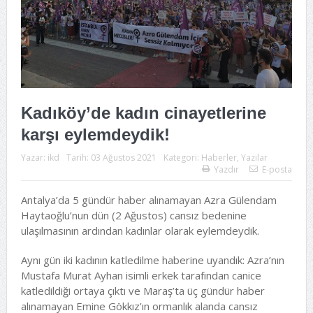
Kadıköy’de kadın cinayetlerine
karşı eylemdeydik!
Yazar:
ikd
Tarih:
03 Ağustos 2021
Kategori:
Haberler
,
Yazılar
Yazdır
E-posta
Antalya’da 5 gündür haber alınamayan Azra Gülendam
Haytaoğlu’nun dün (2 Ağustos) cansız bedenine
ulaşılmasının ardından kadınlar olarak eylemdeydik.
Aynı gün iki kadının katledilme haberine uyandık: Azra’nın
Mustafa Murat Ayhan isimli erkek tarafından canice
katledildiği ortaya çıktı ve Maraş’ta üç gündür haber
alınamayan Emine Gökkız’ın ormanlık alanda cansız